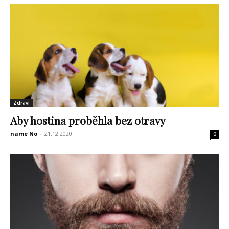
Zdraví
Aby hostina proběhla bez otravy
name No
-
21.12.2020
0