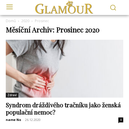
Domů
2020
Prosinec
Měsíční Archiv: Prosinec 2020
Zdraví
Syndrom dráždivého tračníku jako ženská
populační nemoc?
name No
-
26.12.2020
0