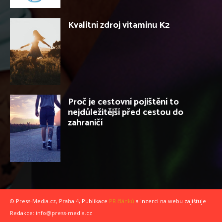
Kvalitní zdroj vitaminu K2
Proč je cestovní pojištění to
nejdůležitější před cestou do
zahraničí
© Press-Media.cz, Praha 4, Publikace
PR článků
a inzerci na webu zajišťuje
Redakce: info@press-media.cz