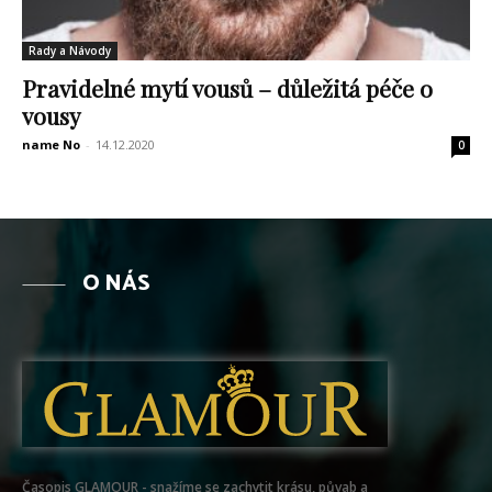
Rady a Návody
Pravidelné mytí vousů – důležitá péče o
vousy
name No
-
14.12.2020
0
O NÁS
Časopis GLAMOUR - snažíme se zachytit krásu, půvab a