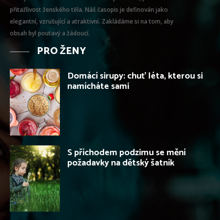
přitažlivost ženského těla. Náš časopis je definován jako
elegantní, vzrušující a atraktivní. Zakládáme si na tom, aby
obsah byl poutavý a žádoucí.
PRO ŽENY
Domácí sirupy: chuť léta, kterou si
namícháte sami
S příchodem podzimu se mění
požadavky na dětský šatník