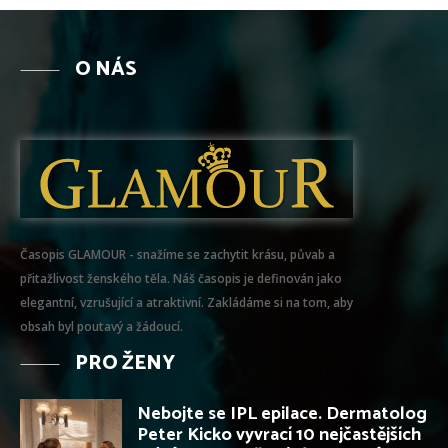
O NÁS
Časopis GLAMOUR - snažíme se zachytit krásu, půvab a
přitažlivost ženského těla. Náš časopis je definován jako
elegantní, vzrušující a atraktivní. Zakládáme si na tom, aby
obsah byl poutavý a žádoucí.
PRO ŽENY
Nebojte se IPL epilace. Dermatolog
Peter Kicko vyvrací 10 nejčastějších