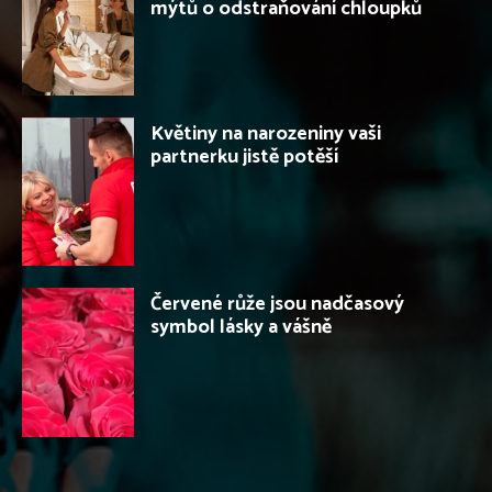
mýtů o odstraňování chloupků
Květiny na narozeniny vaši
partnerku jistě potěší
Červené růže jsou nadčasový
symbol lásky a vášně