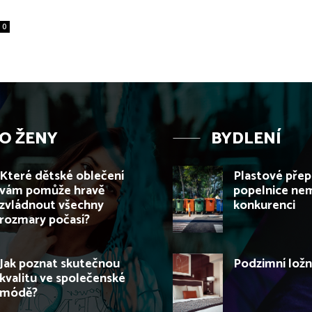
0
O ŽENY
BYDLENÍ
Které dětské oblečení
Plastové přep
vám pomůže hravě
popelnice nem
zvládnout všechny
konkurenci
rozmary počasí?
Jak poznat skutečnou
Podzimní ložn
kvalitu ve společenské
módě?