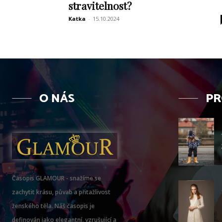
stravitelnost?
Katka
-
15.10.2024
O NÁS
PR
Časopis GLAMOUR - snažíme se
zachytit krásu, půvab a přitažlivost
ženského těla. Náš časopis je
definován jako elegantní, vzrušující a