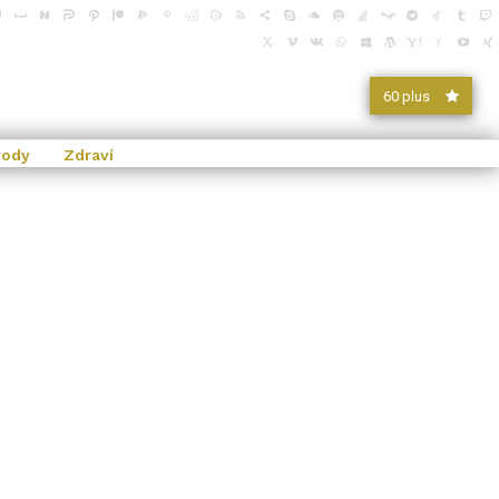
60 plus
vody
Zdraví