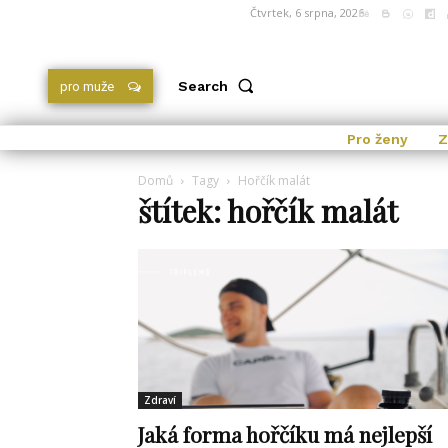
Čtvrtek, 6 srpna, 2026
Search
pro muže
Pro ženy
Z
Domů
Tagy
Hořčík malát
štítek: hořčík malát
Zdraví
Jaká forma hořčíku má nejlepší