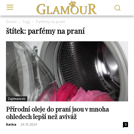
Domů
Tagy
Parfémy na praní
štítek: parfémy na praní
Zajímavosti
Přírodní oleje do praní jsou v mnoha
ohledech lepší než aviváž
Katka
-
24.10.2024
0