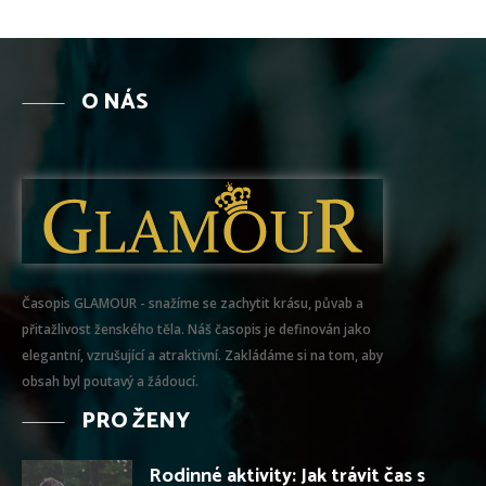
O NÁS
Časopis GLAMOUR - snažíme se zachytit krásu, půvab a
přitažlivost ženského těla. Náš časopis je definován jako
elegantní, vzrušující a atraktivní. Zakládáme si na tom, aby
obsah byl poutavý a žádoucí.
PRO ŽENY
Rodinné aktivity: Jak trávit čas s