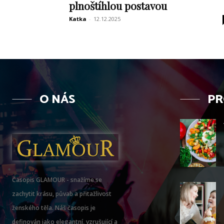
plnoštíhlou postavou
Katka
-
12.12.2025
O NÁS
PR
Časopis GLAMOUR - snažíme se
zachytit krásu, půvab a přitažlivost
ženského těla. Náš časopis je
definován jako elegantní, vzrušující a