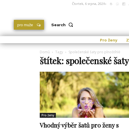
Čtvrtek, 6 srpna, 2026
Search
pro muže
Pro ženy
Z
Domů
Tagy
Společenské šaty pro plnoštíhlé
štítek: společenské šaty
Pro ženy
Vhodný výběr šatů pro ženy s