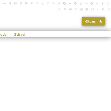
60 plus
vody
Zdraví