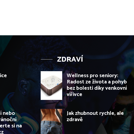
ZDRAVÍ
ice
Wellness pro seniory:
Radost ze života a pohyb
bez bolesti díky venkovní
vířivce
í nebo
Jak zhubnout rychle, ale
vánoční
zdravě
rte si na
cz