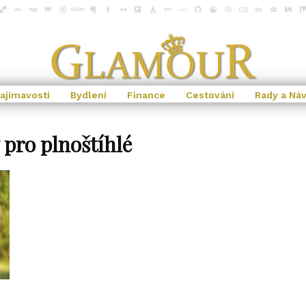
ajímavosti
Bydlení
Finance
Cestování
Rady a Ná
 pro plnoštíhlé