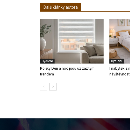
Další články autora
Bydlení
Bydlení
Rolety Den a noc jsou už zažitým
I nábytek z 
trendem
návštěvnost