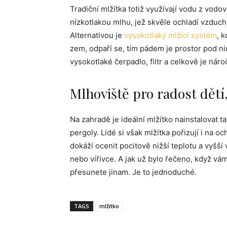
Tradiční mlžítka totiž využívají vodu z vodov
nízkotlakou mlhu, jež skvěle ochladí vzduch
Alternativou je
vysokotlaký mlžící systém
, 
zem, odpaří se, tím pádem je prostor pod ni
vysokotlaké čerpadlo, filtr a celkově je nároč
Mlhoviště pro radost dětí,
Na zahradě je ideální mlžítko nainstalovat t
pergoly. Lidé si však mlžítka pořizují i na och
dokáží ocenit pocitově nižší teplotu a vyšší
nebo vířivce. A jak už bylo řečeno, když v
přesunete jinam. Je to jednoduché.
TAGS
mlžítko