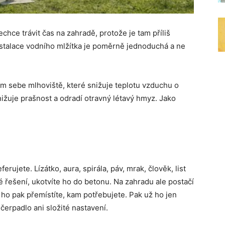
chce trávit čas na zahradě, protože je tam příliš
nstalace vodního mlžítka je poměrně jednoduchá a ne
em sebe mlhoviště, které snižuje teplotu vzduchu o
ižuje prašnost a odradí otravný létavý hmyz. Jako
ferujete. Lízátko, aura, spirála, páv, mrak, člověk, list
 řešení, ukotvíte ho do betonu. Na zahradu ale postačí
ho pak přemístíte, kam potřebujete. Pak už ho jen
 čerpadlo ani složité nastavení.