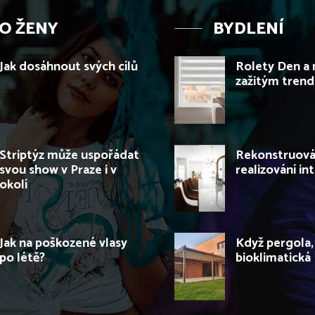
O ŽENY
BYDLENÍ
Jak dosáhnout svých cílů
Rolety Den a 
zažitým tren
Striptýz může uspořádat
Rekonstruován
svou show v Praze i v
realizování in
okolí
Jak na poškozené vlasy
Když pergola,
po létě?
bioklimatická