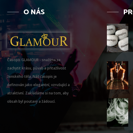
O NÁS
PR
Časopis GLAMOUR - snažíme se
zachytit krásu, půvab a přitažlivost
ženského těla. Náš časopis je
definován jako elegantní, vzrušující a
atraktivní. Zakládáme si na tom, aby
obsah byl poutavý a žádoucí.