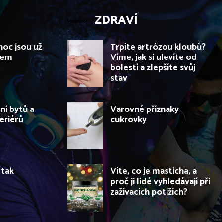
ZDRAVÍ
noc jsou už
Trpíte artrózou kloubů?
dem
Víme, jak si ulevíte od
bolestí a zlepšíte svůj
stav
í bytů a
Varovné příznaky
teriérů
cukrovky
 tak
Víte, co je masticha, a
proč ji lidé vyhledávají při
zažívacích potížích?