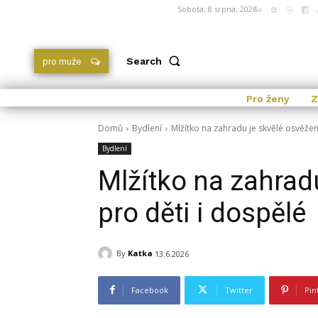
Sobota, 8 srpna, 2026
Search
pro muže
Pro ženy
Z
Domů
Bydlení
Mlžítko na zahradu je skvělé osvěžen
Bydlení
Mlžítko na zahrad
pro děti i dospělé
By
Katka
13.6.2026
Facebook
Twitter
Pin