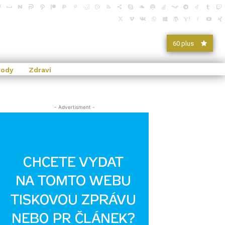
60 plus
vody
Zdraví
- Advertisment -