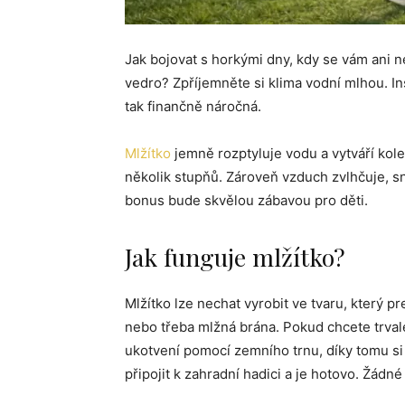
Jak bojovat s horkými dny, kdy se vám ani ne
vedro? Zpříjemněte si klima vodní mlhou. I
tak finančně náročná.
Mlžítko
jemně rozptyluje vodu a vytváří kol
několik stupňů. Zároveň vzduch zvlhčuje, sn
bonus bude skvělou zábavou pro děti.
Jak funguje mlžítko?
Mlžítko lze nechat vyrobit ve tvaru, který pre
nebo třeba mlžná brána. Pokud chcete trvalé
ukotvení pomocí zemního trnu, díky tomu si 
připojit k zahradní hadici a je hotovo. Žádné