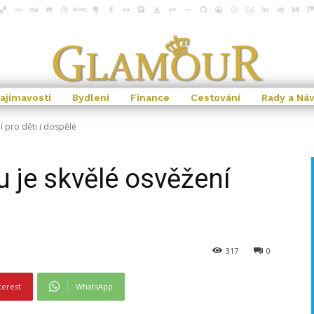
ajímavosti
Bydlení
Finance
Cestování
Rady a Ná
í pro děti i dospělé
u je skvělé osvěžení
317
0
terest
WhatsApp