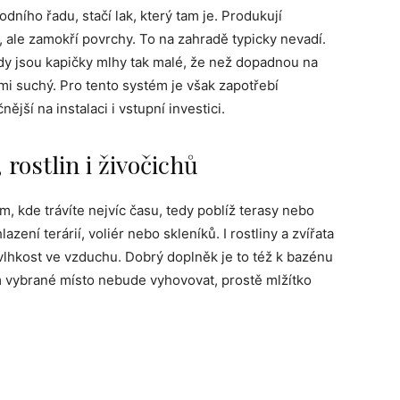
odního řadu, stačí lak, který tam je. Produkují
, ale zamokří povrchy. To na zahradě typicky nevadí.
kdy jsou kapičky mlhy tak malé, že než dopadnou na
mi suchý. Pro tento systém je však zapotřebí
nější na instalaci i vstupní investici.
 rostlin i živočichů
am, kde trávíte nejvíc času, tedy poblíž terasy nebo
lazení terárií, voliér nebo skleníků. I rostliny a zvířata
 vlhkost ve vzduchu. Dobrý doplněk je to též k bazénu
ám vybrané místo nebude vyhovovat, prostě mlžítko