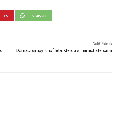
terest
WhatsApp
Další článek
 o
Domácí sirupy: chuť léta, kterou si namícháte sami