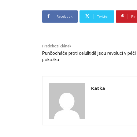
Facebook
Twitter
Pin
Předchozí článek
Punčocháče proti celulitidě jsou revolucí v péči
pokožku
Katka