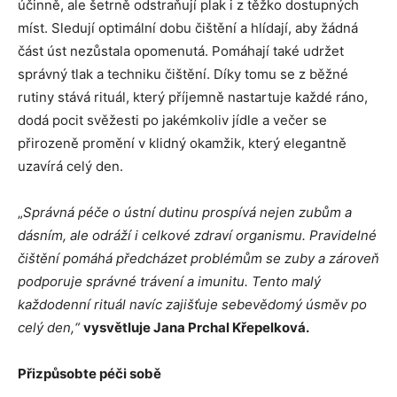
účinně, ale šetrně odstraňují plak i z těžko dostupných
míst. Sledují optimální dobu čištění a hlídají, aby žádná
část úst nezůstala opomenutá. Pomáhají také udržet
správný tlak a techniku čištění. Díky tomu se z běžné
rutiny stává rituál, který příjemně nastartuje každé ráno,
dodá pocit svěžesti po jakémkoliv jídle a večer se
přirozeně promění v klidný okamžik, který elegantně
uzavírá celý den.
„
Správná péče o ústní dutinu prospívá nejen zubům a
dásním, ale odráží i celkové zdraví organismu. Pravidelné
čištění pomáhá předcházet problémům se zuby a zároveň
podporuje správné trávení a imunitu. Tento malý
každodenní rituál navíc zajišťuje sebevědomý úsměv po
celý den,“
vysvětluje Jana Prchal Křepelková.
Přizpůsobte péči sobě