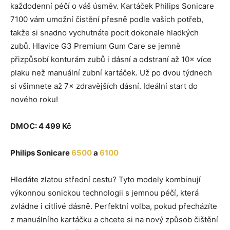
každodenní péčí o váš úsměv. Kartáček Philips Sonicare
7100 vám umožní čistění přesně podle vašich potřeb,
takže si snadno vychutnáte pocit dokonale hladkých
zubů. Hlavice G3 Premium Gum Care se jemně
přizpůsobí konturám zubů i dásní a odstraní až 10× více
plaku než manuální zubní kartáček. Už po dvou týdnech
si všimnete až 7× zdravějších dásní. Ideální start do
nového roku!
DMOC: 4 499 Kč
Philips Sonicare
6500
a
6100
Hledáte zlatou střední cestu? Tyto modely kombinují
výkonnou sonickou technologii s jemnou péčí, která
zvládne i citlivé dásně. Perfektní volba, pokud přecházíte
z manuálního kartáčku a chcete si na nový způsob čištění