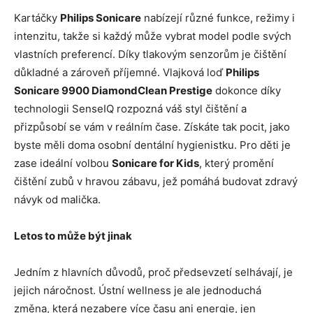
Kartáčky
Philips Sonicare
nabízejí různé funkce, režimy i
intenzitu, takže si každý může vybrat model podle svých
vlastních preferencí. Díky tlakovým senzorům je čištění
důkladné a zároveň příjemné. Vlajková loď
Philips
Sonicare 9900 DiamondClean Prestige
dokonce díky
technologii SenseIQ rozpozná váš styl čištění a
přizpůsobí se vám v reálním čase. Získáte tak pocit, jako
byste měli doma osobní dentální hygienistku. Pro děti je
zase ideální volbou
Sonicare for Kids
, který promění
čištění zubů v hravou zábavu, jež pomáhá budovat zdravý
návyk od malička.
Letos to může být jinak
Jedním z hlavních důvodů, proč předsevzetí selhávají, je
jejich náročnost. Ústní wellness je ale jednoduchá
změna, která nezabere více času ani energie, jen