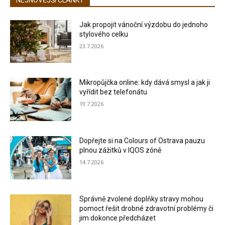
Jak propojit vánoční výzdobu do jednoho
stylového celku
23.7.2026
Mikropůjčka online: kdy dává smysl a jak ji
vyřídit bez telefonátu
19.7.2026
Dopřejte si na Colours of Ostrava pauzu
plnou zážitků v IQOS zóně
14.7.2026
Správně zvolené doplňky stravy mohou
pomoct řešit drobné zdravotní problémy či
jim dokonce předcházet