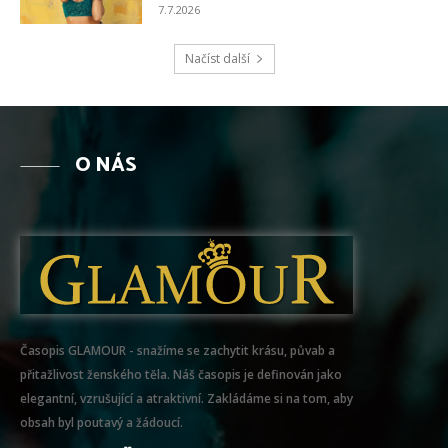
7.7.2026
Načíst další
O NÁS
Časopis GLAMOUR - snažíme se zachytit krásu, půvab a
přitažlivost ženského těla. Náš časopis je definován jako
elegantní, vzrušující a atraktivní. Zakládáme si na tom, aby
obsah byl poutavý a žádoucí.