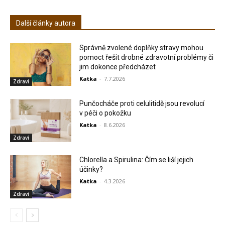
Další články autora
Správně zvolené doplňky stravy mohou
pomoct řešit drobné zdravotní problémy či
jim dokonce předcházet
Katka
-
7.7.2026
Zdraví
Punčocháče proti celulitidě jsou revolucí
v péči o pokožku
Katka
-
8.6.2026
Zdraví
Chlorella a Spirulina: Čím se liší jejich
účinky?
Katka
-
4.3.2026
Zdraví