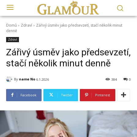
Domů
Zdraví
Zářivý úsměv jako předsevzetí, stačí několik minut
denně
Zdraví
Zářivý úsměv jako předsevzetí,
stačí několik minut denně
By
name No
6.1.2026
384
0
Facebook
Twitter
Pinterest