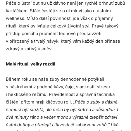
Péče o ústní dutinu už dávno není jen rychlé drhnutí zubů
kartáčkem. Stále častěji se o ní mluví jako o ústním
wellness. Místo další povinnosti jde však o příjemný
rituál, který ovlivňuje celkový životní styl. Právě takový
přístup pomáhá proměnit lednové předsevzetí
v přirozený a trvalý návyk, který vám každý den přinese
zdravý a zářivý úsměv.
Malý rituál, velký rozdíl
Během roku se naše zuby dennodenně potýkají
s nástrahami v podobě kávy, čaje, sladkostí, stresu
i hektického režimu. Pravidelnost a správná technika
čištění přitom hrají klíčovou roli.
„Péče o zuby a dásně
nemusí být složitá, ale měla by být šetrná a důsledná. I
dvě minuty ráno a večer mohou výrazně zlepšit zdraví
ústní dutiny a předejít citlivosti či zabarvení zubů,“
říká