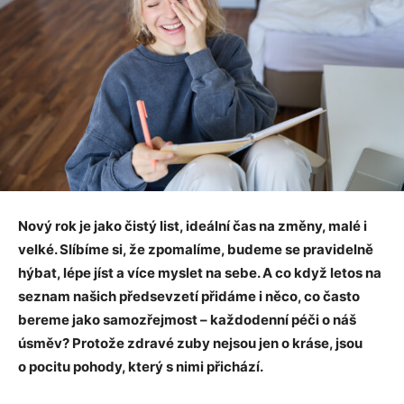
Nový rok je jako čistý list, ideální čas na změny, malé i
velké. Slíbíme si, že zpomalíme, budeme se pravidelně
hýbat, lépe jíst a více myslet na sebe. A co když letos na
seznam našich předsevzetí přidáme i něco, co často
bereme jako samozřejmost – každodenní péči o náš
úsměv? Protože zdravé zuby nejsou jen o kráse, jsou
o pocitu pohody, který s nimi přichází.