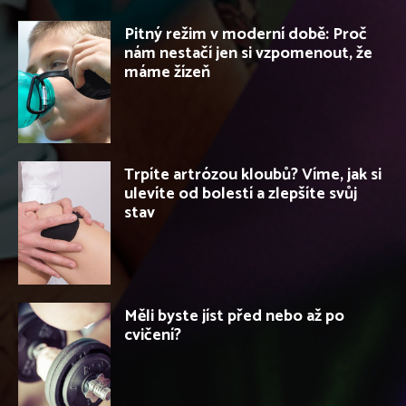
Pitný režim v moderní době: Proč
nám nestačí jen si vzpomenout, že
máme žízeň
Trpíte artrózou kloubů? Víme, jak si
ulevíte od bolestí a zlepšíte svůj
stav
Měli byste jíst před nebo až po
cvičení?