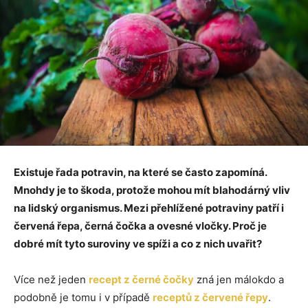
Existuje řada potravin, na které se často zapomíná.
Mnohdy je to škoda, protože mohou mít blahodárný vliv
na lidský organismus. Mezi přehlížené potraviny patří i
červená řepa, černá čočka a ovesné vločky. Proč je
dobré mít tyto suroviny ve spíži a co z nich uvařit?
Více než jeden
recept z černé čočky
zná jen málokdo a
podobně je tomu i v případě
receptů z červené řepy
.