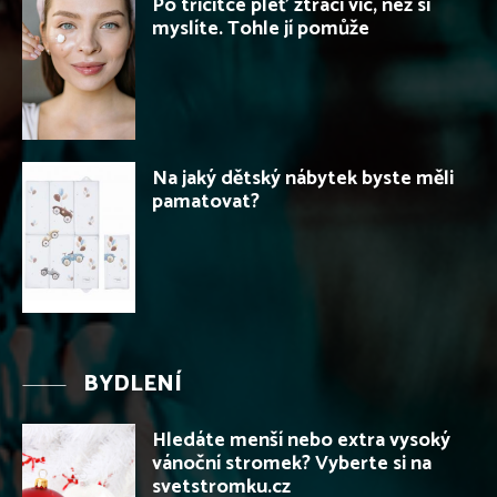
Po třicítce pleť ztrácí víc, než si
myslíte. Tohle jí pomůže
Na jaký dětský nábytek byste měli
pamatovat?
BYDLENÍ
Hledáte menší nebo extra vysoký
vánoční stromek? Vyberte si na
svetstromku.cz