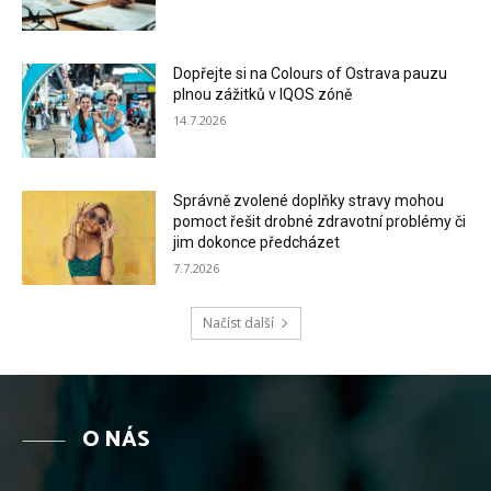
Dopřejte si na Colours of Ostrava pauzu
plnou zážitků v IQOS zóně
14.7.2026
Správně zvolené doplňky stravy mohou
pomoct řešit drobné zdravotní problémy či
jim dokonce předcházet
7.7.2026
Načíst další
O NÁS