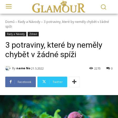
Domů
Rady a Návody
3 potraviny, které by neměly chybět v žádné
spíži
Rady a Návody
Zdraví
3 potraviny, které by neměly
chybět v žádné spíži
By
name No
21.5.2022
2270
0
Facebook
Twitter