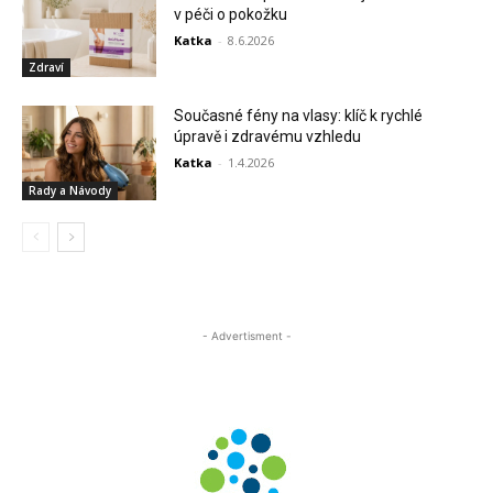
v péči o pokožku
Katka
-
8.6.2026
Zdraví
Současné fény na vlasy: klíč k rychlé
úpravě i zdravému vzhledu
Katka
-
1.4.2026
Rady a Návody
- Advertisment -