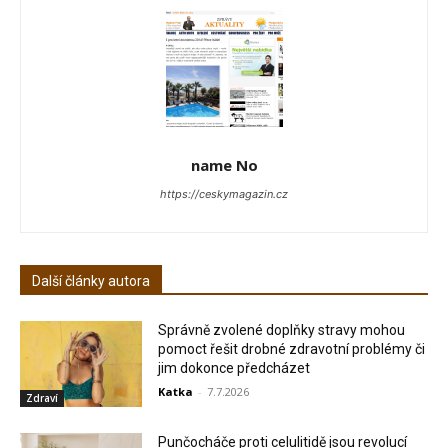
name No
https://ceskymagazin.cz
Další články autora
Správně zvolené doplňky stravy mohou
pomoct řešit drobné zdravotní problémy či
jim dokonce předcházet
Katka
-
7.7.2026
Zdraví
Punčocháče proti celulitidě jsou revolucí