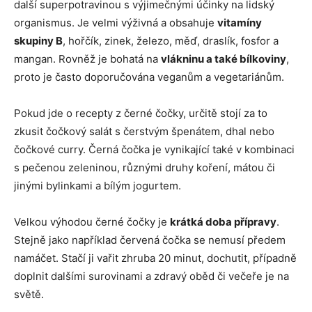
další superpotravinou s výjimečnými účinky na lidský
organismus. Je velmi výživná a obsahuje
vitamíny
skupiny B
, hořčík, zinek, železo, měď, draslík, fosfor a
mangan. Rovněž je bohatá na
vlákninu a také bílkoviny
,
proto je často doporučována veganům a vegetariánům.
Pokud jde o recepty z černé čočky, určitě stojí za to
zkusit čočkový salát s čerstvým špenátem, dhal nebo
čočkové curry. Černá čočka je vynikající také v kombinaci
s pečenou zeleninou, různými druhy koření, mátou či
jinými bylinkami a bílým jogurtem.
Velkou výhodou černé čočky je
krátká doba přípravy
.
Stejně jako například červená čočka se nemusí předem
namáčet. Stačí ji vařit zhruba 20 minut, dochutit, případně
doplnit dalšími surovinami a zdravý oběd či večeře je na
světě.