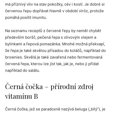
má příznivý vliv na stav pokožky, cév i kostí. Je dobré si
červenou řepu dopřávat hlavně v období viróz, protože
pomáhá posílit imunitu.
Na seznamu receptů z červené řepy by neměl chybět
především boršč, pečená řepa s olivovým olejem a
bylinkami a řepová pomazánka. Mnohé možná překvapí,
že řepa je také skvělou přísadou do koláčů, například do
brownies. Skvělá je také zavařená nebo fermentovaná
červená řepa, kterou lze jíst tak, jak je, nebo ji přidat
například do salátu.
Černá čočka – přírodní zdroj
vitamínu B
Černá čočka, jež se paradoxně nazývá beluga („bílý“), je