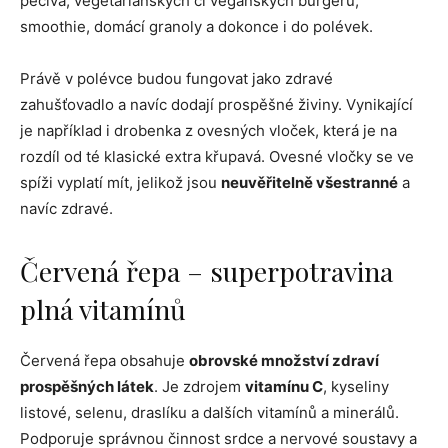
pečiva, vegetariánských či veganských burgerů,
smoothie, domácí granoly a dokonce i do polévek.
Právě v polévce budou fungovat jako zdravé
zahušťovadlo a navíc dodají prospěšné živiny. Vynikající
je například i drobenka z ovesných vloček, která je na
rozdíl od té klasické extra křupavá. Ovesné vločky se ve
spíži vyplatí mít, jelikož jsou
neuvěřitelně všestranné
a
navíc zdravé.
Červená řepa – superpotravina
plná vitamínů
Červená řepa obsahuje
obrovské množství zdraví
prospěšných látek
. Je zdrojem
vitamínu C
, kyseliny
listové, selenu, draslíku a dalších vitamínů a minerálů.
Podporuje správnou činnost srdce a nervové soustavy a