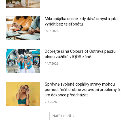
Mikropůjčka online: kdy dává smysl a jak ji
vyřídit bez telefonátu
19.7.2026
Dopřejte si na Colours of Ostrava pauzu
plnou zážitků v IQOS zóně
14.7.2026
Správně zvolené doplňky stravy mohou
pomoct řešit drobné zdravotní problémy či
jim dokonce předcházet
7.7.2026
Načíst další