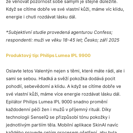
že věnovat pozornost sobě samým je stejně důležité.
Když se cítíme dobře ve své vlastní kůži, máme víc klidu,
energie i chuti rozdávat lásku dál.
*Subjektivní studie provedená agenturou Confess;
respondenti: muži ve věku 18-45 let; Česko; září 2025
Produktový tip: Philips Lumea IPL 9900
Oslavte letos Valentýn nejen s těmi, které máte rádi, ale i
sami se sebou. Hladká a svěží pokožka dodává pocit
pohodlí, sebevědomí a klidu. A když se cítíme dobře ve
své vlastní kůži, máme více energie rozdávat lásku dál.
Epilátor Philips Lumea IPL 9000 snadno promění
každodenní péči žen i mužů v příjemný rituál. Díky
technologii SenseIQ se přizpůsobí tónu pokožky i
jednotlivým partiím těla. Mobilní aplikace SkinAI navíc
každého provede celým procesem ošetření, aby byla