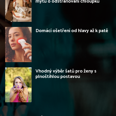
mýtů o odstraňování chloupků
Domácí ošetření od hlavy až k patě
Vhodný výběr šatů pro ženy s
plnoštíhlou postavou