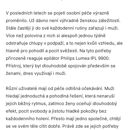
V posledních letech se pojetí osobní péče výrazně
proměnilo. Už dávno není výhradně ženskou záležitostí.
Stále častěji ji do své každodenní rutiny zařazují i muži.
Více než polovina z nich si alespoň jednou týdně
odstraňuje chlupy v podpaží, a to nejen kvůli vzhledu, ale
hlavně pro pohodlí a pocit svěžesti. Na tyto potřeby
přirozeně reaguje epilátor Philips Lumea IPL 9900.
Přístroj, který byl dlouhodobě spojován především se
ženami, dnes využívají i muži.
Různí uživatelé mají od péče odlišná očekávání. Muži
hledají jednoduchá a pohodlná řešení, která nenaruší
jejich běžný rytmus, zatímco ženy oceňují dlouhodobý
efekt, pocit svobody a jistotu hladké pokožky bez
každodenního holení. Přesto mají jedno společné, chtějí
se ve svém těle cítit dobře. Právě zde se jejich potřeby