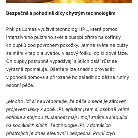
Bezpečně a pohodlně díky chytrým technologiím
Philips Lumea využívá technologii IPL, která pomocí
intenzivního pulzního světla působí přímo na kořínky
chloupků pod povrchem pokožky. Jemné světelné pulzy
se mění v teplo a uvedou vlasový folikul do klidové fáze.
Chloupky postupně vypadávají a jejich další růst se
výrazně zpomaluje. Ošetření lze snadno provádět
v pohodlí domova a přirozeně ho zařadit do běžné rutiny
osobní péče.
„
Mnoho lidí si neuvědomuje, že péče o sebe je zároveň
projevem lásky k sobě. IPL epilátor jsem si osobně velmi
oblíbila a stejnou zkušenost mají i moji známí a sledující
na sociálních sítích. Technologie IPL v domácích
přístrojích je dnes efektivní i bezpečná. První čtyři