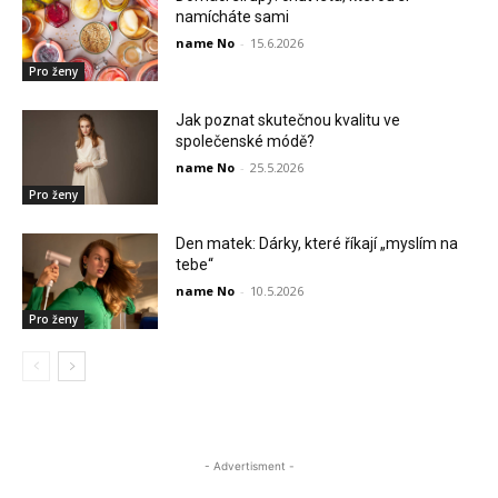
namícháte sami
name No
-
15.6.2026
Pro ženy
Jak poznat skutečnou kvalitu ve
společenské módě?
name No
-
25.5.2026
Pro ženy
Den matek: Dárky, které říkají „myslím na
tebe“
name No
-
10.5.2026
Pro ženy
- Advertisment -