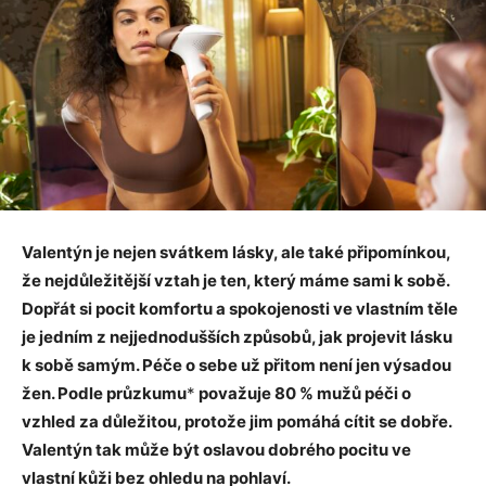
Valentýn je nejen svátkem lásky, ale také připomínkou,
že nejdůležitější vztah je ten, který máme sami k sobě.
Dopřát si pocit komfortu a spokojenosti ve vlastním těle
je jedním z nejjednodušších způsobů, jak projevit lásku
k sobě samým. Péče o sebe už přitom není jen výsadou
žen. Podle průzkumu
*
považuje 80 % mužů péči o
vzhled za důležitou, protože jim pomáhá cítit se dobře.
Valentýn tak může být oslavou dobrého pocitu ve
vlastní kůži bez ohledu na pohlaví.