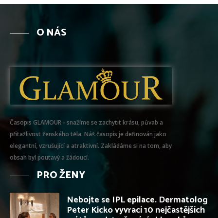
O NÁS
Časopis GLAMOUR - snažíme se zachytit krásu, půvab a
přitažlivost ženského těla. Náš časopis je definován jako
elegantní, vzrušující a atraktivní. Zakládáme si na tom, aby
obsah byl poutavý a žádoucí.
PRO ŽENY
Nebojte se IPL epilace. Dermatolog
Peter Kicko vyvrací 10 nejčastějších