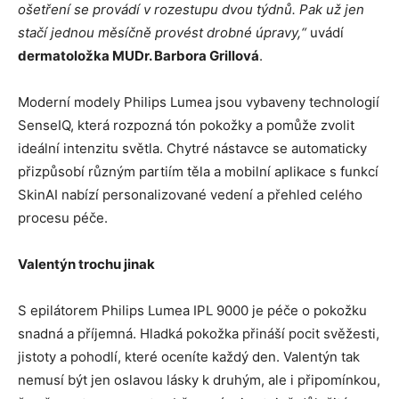
ošetření se provádí v rozestupu dvou týdnů. Pak už jen
stačí jednou měsíčně provést drobné úpravy,“
uvádí
dermatoložka MUDr. Barbora Grillová
.
Moderní modely Philips Lumea jsou vybaveny technologií
SenseIQ, která rozpozná tón pokožky a pomůže zvolit
ideální intenzitu světla. Chytré nástavce se automaticky
přizpůsobí různým partiím těla a mobilní aplikace s funkcí
SkinAI nabízí personalizované vedení a přehled celého
procesu péče.
Valentýn trochu jinak
S epilátorem Philips Lumea IPL 9000 je péče o pokožku
snadná a příjemná. Hladká pokožka přináší pocit svěžesti,
jistoty a pohodlí, které oceníte každý den. Valentýn tak
nemusí být jen oslavou lásky k druhým, ale i připomínkou,