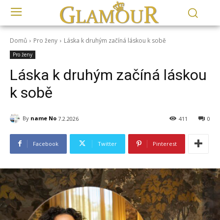
Domů
Pro ženy
Láska k druhým začíná láskou k sobě
Pro ženy
Láska k druhým začíná láskou
k sobě
By
name No
7.2.2026
411
0
Facebook
Twitter
Pinterest