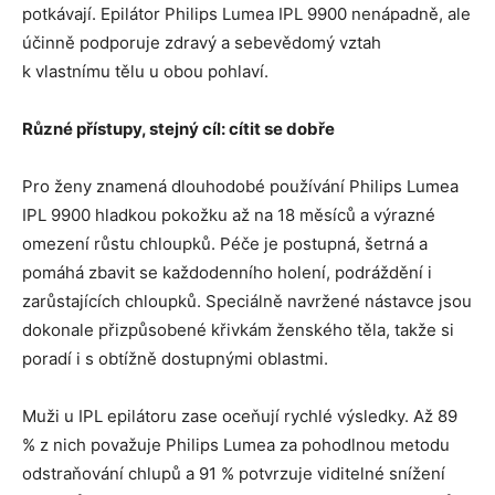
potkávají. Epilátor Philips Lumea IPL 9900 nenápadně, ale
účinně podporuje zdravý a sebevědomý vztah
k vlastnímu tělu u obou pohlaví.
Různé přístupy, stejný cíl: cítit se dobře
Pro ženy znamená dlouhodobé používání Philips Lumea
IPL 9900 hladkou pokožku až na 18 měsíců a výrazné
omezení růstu chloupků. Péče je postupná, šetrná a
pomáhá zbavit se každodenního holení, podráždění i
zarůstajících chloupků. Speciálně navržené nástavce jsou
dokonale přizpůsobené křivkám ženského těla, takže si
poradí i s obtížně dostupnými oblastmi.
Muži u IPL epilátoru zase oceňují rychlé výsledky. Až 89
% z nich považuje Philips Lumea za pohodlnou metodu
odstraňování chlupů a 91 % potvrzuje viditelné snížení