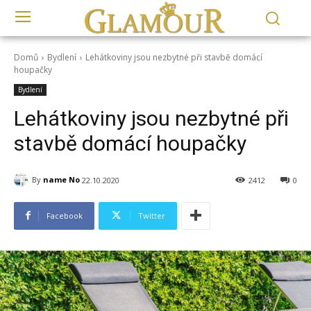
Domů
Bydlení
Lehátkoviny jsou nezbytné při stavbě domácí
houpačky
Bydlení
Lehátkoviny jsou nezbytné při
stavbě domácí houpačky
By
name No
22.10.2020
2412
0
Facebook
Twitter