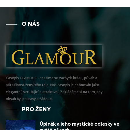
O NÁS
Časopis GLAMOUR - snažíme se zachytit krásu, půvab a
přitažlivost ženského těla. Náš časopis je definován jako
elegantní, vzrušující a atraktivní. Zakládáme si na tom, aby
obsah byl poutavý a žádoucí.
PRO ŽENY
Úplněk a jeho mystické odlesky ve