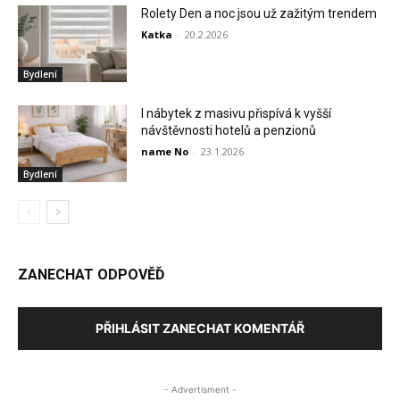
Rolety Den a noc jsou už zažitým trendem
Katka
-
20.2.2026
Bydlení
I nábytek z masivu přispívá k vyšší
návštěvnosti hotelů a penzionů
name No
-
23.1.2026
Bydlení
ZANECHAT ODPOVĚĎ
PŘIHLÁSIT ZANECHAT KOMENTÁŘ
- Advertisment -