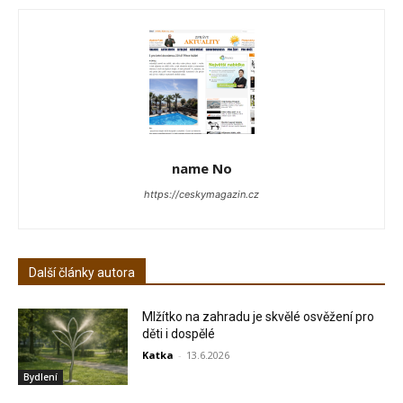
name No
https://ceskymagazin.cz
Další články autora
Mlžítko na zahradu je skvělé osvěžení pro
děti i dospělé
Katka
-
13.6.2026
Bydlení