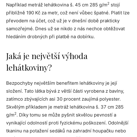
2
Například metráž lehátkovina š. 45 cm 285 g/m
stojí
přibližně 190 Kč za metr, což není vůbec špatné. Platit lze
převodem na účet, což už je v dnešní době prakticky
samozřejmé. Dnes už se nikdo z nás nechce obtěžovat
hledáním drobných při platbě na dobírku.
Jaká je největší výhoda
lehátkoviny?
Bezpochyby největším benefitem lehátkoviny je její
složení. Tato látka bývá z větší části vyrobena z bavlny,
zatímco zbývajících asi 30 procent zaujímá polyester.
Skvělým příkladem je metráž lehátkovina š. 37 cm 285
2
g/m
. Díky tomu se může pyšnit skvělou pevností a
vynikající odolností proti fyzickému poškození. Odolnější
tkaninu na potažení sedáků na zahradní houpačku nebo