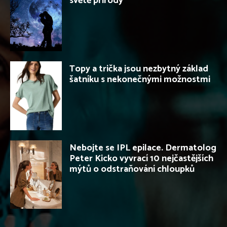
světě přírody
Topy a trička jsou nezbytný základ
šatníku s nekonečnými možnostmi
Nebojte se IPL epilace. Dermatolog
Peter Kicko vyvrací 10 nejčastějších
mýtů o odstraňování chloupků