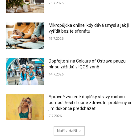
23.7.2026
Mikropůjčka online: kdy dává smysl a jak ji
vyřídit bez telefonátu
19.7.2026
Dopřejte si na Colours of Ostrava pauzu
plnou zážitků v IQOS zóně
14.7.2026
Správně zvolené doplňky stravy mohou
pomoct řešit drobné zdravotní problémy či
jim dokonce předcházet
7.7.2026
Načíst další