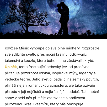
Když se Měsíc vyhoupe do své plné nádhery, rozprostře
své stříbřité světlo přes noční krajinu, odkrývajíc
tajemství a kouzlo, které během dne zůstávají skryté.
Úplněk
, tento fascinující nebeský jev, od pradávna
přitahuje pozornost lidstva, inspiroval mýty, legendy a
vědecké teorie. Jeho světlo, padající na zemský povrch,
přináší nejen romantickou atmosféru, ale také oživuje
přírodu v její nejčistší a nejkrásnější podobě. Tato noční
show v nebi nás přiměje zastavit se a obdivovat
přirozenou krásu vesmíru, který nás obklopuje.