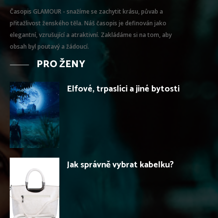
Časopis GLAMOUR - snažíme se zachytit krásu, půvab a
přitažlivost ženského těla. Náš časopis je definován jako
elegantní, vzrušující a atraktivní. Zakládáme si na tom, aby
obsah byl poutavý a žádoucí.
PRO ŽENY
Elfové, trpaslíci a jiné bytosti
Jak správně vybrat kabelku?