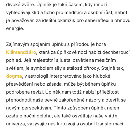
divoké zvěře. Úplněk je také časem, kdy mnozí
vyhledávají klid a ticho pro meditaci a osobní růst, neboť
je považován za ideální okamžik pro sebereflexi a obnovu
energie.
Zajímavým spojením úplňku s přírodou je hora
Kilimandžáro
, která za úplňkové noci nabízí dechberoucí
pohled. Její majestátní silueta, osvětlená měsíčním
světlem, je symbolem síly a stálosti přírody. Stejně tak,
dogma
, v astrologii interpretováno jako hluboké
přesvědčení nebo zásada, může být během úplňku
podrobena revizi. Úplněk nám totiž nabízí příležitost
přehodnotit naše pevně zakořeněné názory a otevřít se
novým perspektivám. Tímto způsobem úplněk nejen
ozařuje noční oblohu, ale také osvětluje naše vnitřní
univerza, vyzývajíc nás k rozvoji a osobní transformaci.