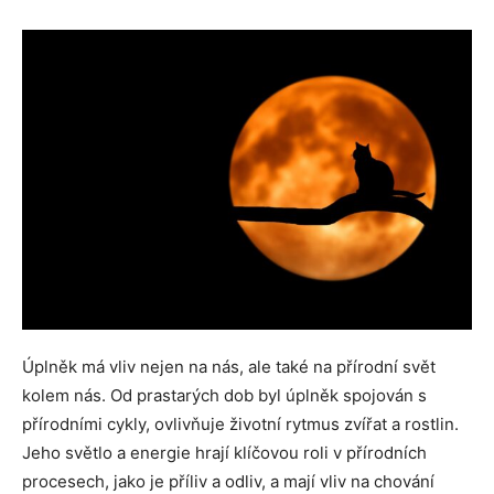
Úplněk má vliv nejen na nás, ale také na přírodní svět
kolem nás. Od prastarých dob byl úplněk spojován s
přírodními cykly, ovlivňuje životní rytmus zvířat a rostlin.
Jeho světlo a energie hrají klíčovou roli v přírodních
procesech, jako je příliv a odliv, a mají vliv na chování