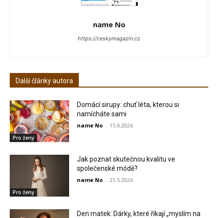
name No
https://ceskymagazin.cz
Další články autora
Domácí sirupy: chuť léta, kterou si
namícháte sami
name No
-
15.6.2026
Pro ženy
Jak poznat skutečnou kvalitu ve
společenské módě?
name No
-
25.5.2026
Pro ženy
Den matek: Dárky, které říkají „myslím na