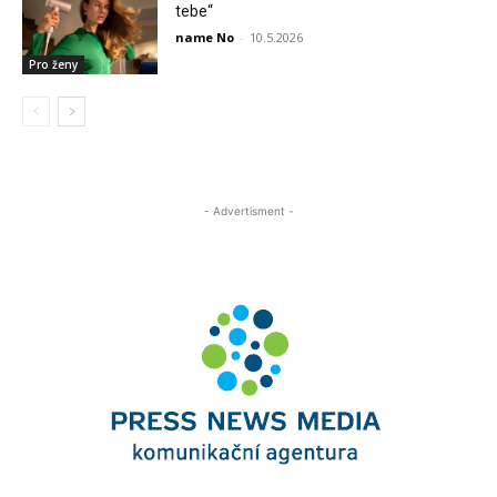
tebe“
name No
-
10.5.2026
Pro ženy
- Advertisment -