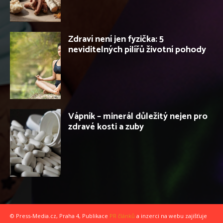
Zdraví není jen fyzička: 5
neviditelných pilířů životní pohody
Vápník – minerál důležitý nejen pro
zdravé kosti a zuby
© Press-Media.cz, Praha 4, Publikace
PR článků
a inzerci na webu zajišťuje