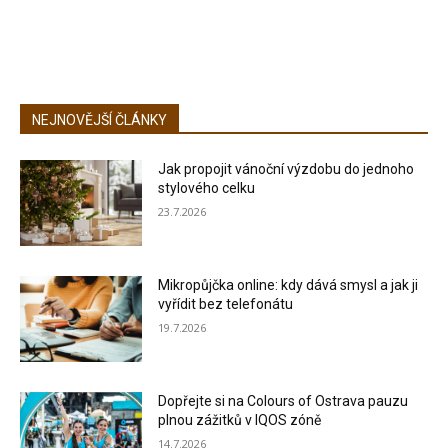
NEJNOVĚJŠÍ ČLÁNKY
Jak propojit vánoční výzdobu do jednoho
stylového celku
23.7.2026
Mikropůjčka online: kdy dává smysl a jak ji
vyřídit bez telefonátu
19.7.2026
Dopřejte si na Colours of Ostrava pauzu
plnou zážitků v IQOS zóně
14.7.2026