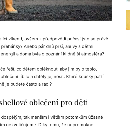
ející víkend, ovšem z předpovědi počasí jste se právě
 přeháňky? Anebo pár dnů prší, ale vy s dětmi
energii a doma byla o poznání klidnější atmosféra?
iče řeší, co dětem obléknout, aby jim bylo teplo,
blečení líbilo a chtěly jej nosit. Které kousky patří
ně je budete často a rádi?
shellové oblečení pro děti
m dospělým, tak menším i větším potomkům úžasné
mím nezveličujeme. Díky tomu, že nepromokne,