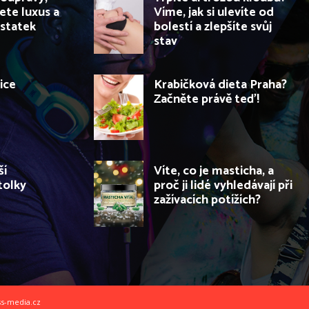
ete luxus a
Víme, jak si ulevíte od
statek
bolestí a zlepšíte svůj
stav
ice
Krabičková dieta Praha?
Začněte právě teď!
ší
Víte, co je masticha, a
tolky
proč ji lidé vyhledávají při
zažívacích potížích?
ss-media.cz