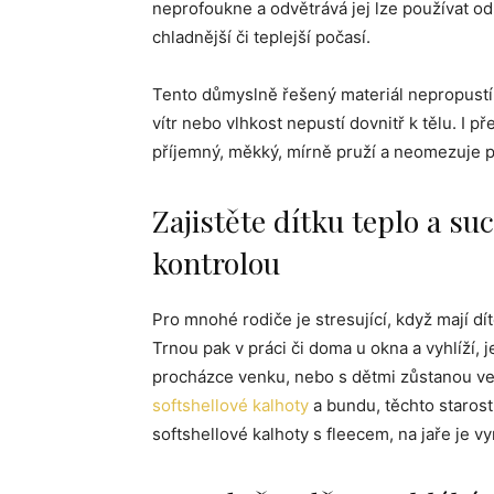
neprofoukne a odvětrává jej lze používat od
chladnější či teplejší počasí.
Tento důmyslně řešený materiál nepropustí 
vítr nebo vlhkost nepustí dovnitř k tělu. I př
příjemný, měkký, mírně pruží a neomezuje p
Zajistěte dítku teplo a su
kontrolou
Pro mnohé rodiče je stresující, když mají d
Trnou pak v práci či doma u okna a vyhlíží, j
procházce venku, nebo s dětmi zůstanou ve t
softshellové kalhoty
a bundu, těchto starost
softshellové kalhoty s fleecem, na jaře je