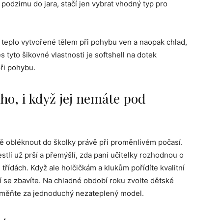
 podzimu do jara, stačí jen vybrat vhodný typ pro
teplo vytvořené tělem při pohybu ven a naopak chlad,
es tyto šikovné vlastnosti je softshell na dotek
ři pohybu.
cho, i když jej nemáte pod
ítě obléknout do školky právě při proměnlivém počasí.
estli už prší a přemýšlí, zda paní učitelky rozhodnou o
řídách. Když ale holčičkám a klukům pořídíte kvalitní
í se zbavíte. Na chladné období roku zvolte dětské
 vyměňte za jednoduchý nezateplený model.