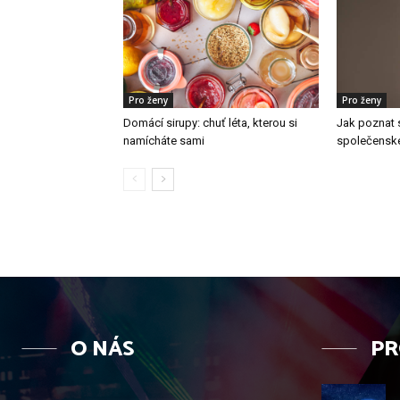
Pro ženy
Pro ženy
Domácí sirupy: chuť léta, kterou si
Jak poznat 
namícháte sami
společensk
O NÁS
PR