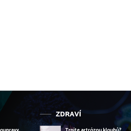
ZDRAVÍ
soupravy,
Trpíte artrózou kloubů?