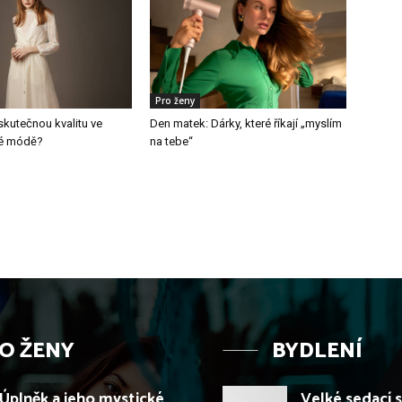
Pro ženy
skutečnou kvalitu ve
Den matek: Dárky, které říkají „myslím
é módě?
na tebe“
O ŽENY
BYDLENÍ
Úplněk a jeho mystické
Velké sedací 