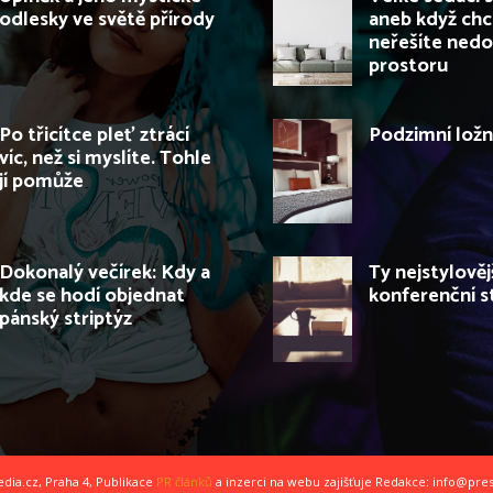
odlesky ve světě přírody
aneb když chc
neřešíte nedo
prostoru
Po třicítce pleť ztrácí
Podzimní ložn
víc, než si myslíte. Tohle
jí pomůže
Dokonalý večírek: Kdy a
Ty nejstylověj
kde se hodí objednat
konferenční s
pánský striptýz
dia.cz, Praha 4, Publikace
PR článků
a inzerci na webu zajišťuje Redakce: info@pre