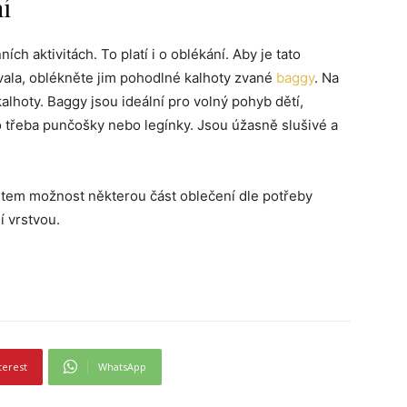
í
ích aktivitách. To platí i o oblékání. Aby je tato
vala, oblékněte jim pohodlné kalhoty zvané
baggy
. Na
alhoty. Baggy jsou ideální pro volný pohyb dětí,
o třeba punčošky nebo legínky. Jsou úžasně slušivé a
 dětem možnost
některou část oblečení dle potřeby
í vrstvou.
terest
WhatsApp