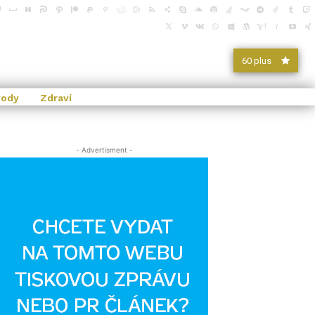
60 plus
vody
Zdraví
- Advertisment -