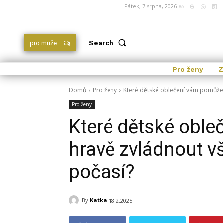
Pátek, 7 srpna, 2026
Search
pro muže
Pro ženy
Z
Domů
Pro ženy
Které dětské oblečení vám pomůže
Pro ženy
Které dětské obl
hravě zvládnout 
počasí?
By
Katka
18.2.2025