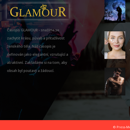
Časopis GLAMOUR - snažíme se
zachytit krásu, půvab a přitažlivost
ženského těla. Náš časopis je
definován jako elegantní, vzrušující a
atraktivní. Zakládáme si na tom, aby
obsah byl poutavý a žádoucí.
© Press-Me