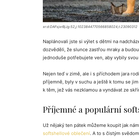
xr:d:DAFsjxrBjJg:52,j:1023844770566858024,t:23090312
Naplánovali jste si výlet s dětmi na nadcház
dozvěděli, že slunce zastřou mraky a budou
jednoduše potřebujete ven, aby vybily svou 
Nejen teď v zimě, ale i s příchodem jara rod
příjemně, byly v suchu a ještě k tomu se jim o
k těm, jež vás nezklamou a vyndávat ze skří
Příjemné a populární soft
Už nějaký ten pátek můžeme koupit jak ná
softshellové oblečení
. A to s čistým svědo