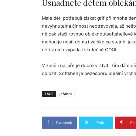
Usnadněte dětem oblékán
Malé děti potřebují získat grif při mnoha denn
nevyhnutelná činnost neotravovala, až nešt
ně pak stačí rovnou obléknoutsoftshellové k
mohou je nosit doma i ve školce stejně, jak
děti v nich vypadají skutečně COOL.
V zimě i na jaře je dobré vrstvit. Tím dáte
odložit. Softshell je bezesporu ideální vrchn
TAGS
jožánek
Facebook
Twitter
Pin