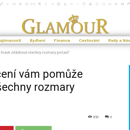
ajímavosti
Bydlení
Finance
Cestování
Rady a Ná
 hravě zvládnout všechny rozmary počasí?
ečení vám pomůže
všechny rozmary
850
0