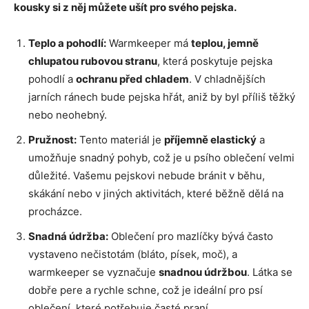
kousky si z něj můžete ušít pro svého pejska.
Teplo a pohodlí:
Warmkeeper má
teplou, jemně
chlupatou rubovou stranu
, která poskytuje pejska
pohodlí a
ochranu před chladem
. V chladnějších
jarních ránech bude pejska hřát, aniž by byl příliš těžký
nebo neohebný.
Pružnost:
Tento materiál je
příjemně elastický
a
umožňuje snadný pohyb, což je u psího oblečení velmi
důležité. Vašemu pejskovi nebude bránit v běhu,
skákání nebo v jiných aktivitách, které běžně dělá na
procházce.
Snadná údržba:
Oblečení pro mazlíčky bývá často
vystaveno nečistotám (bláto, písek, moč), a
warmkeeper se vyznačuje
snadnou údržbou
. Látka se
dobře pere a rychle schne, což je ideální pro psí
oblečení, které potřebuje časté praní.