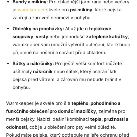
Bundy a mikiny:
Pro chladnější jarní rána nebo večery
je
warmkeeper
skvélé pro
psí mikiny
, které pejska
zahřejí a zároveň neomezí v pohybu.
Oblečky na procházky:
Ať už jde o
teplákové
soupravy
,
vesty
nebo jednoduše
zateplené kabátky
,
warmkeeper vám umožní vytvořit oblečení, které bude
příjemné na nošení a chránit před chladem.
Šátky a nákrčníky:
Pro ještě větší komfort můžete
ušít malý
nákrčník
nebo šátek, který ochrání krk
pejska před větrem, a zároveň mu nebude bránit v
pohybu.
Warmkeeper je skvélé pro šití
teplého, pohodlného a
funkčního oblečení pro domácí mazlíčky
, zejména pro
menší pejsky. Nabízí ideální kombinaci
tepla, pružnosti a
odolnosti
, což je u oblečení pro psy velmi důležité.
Pokud máte pejska, který potřebuje na jaře ochranu před