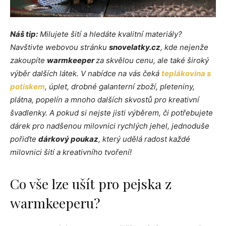
Náš tip:
Milujete šití a hledáte kvalitní materiály?
Navštivte webovou stránku
snovelatky.cz
, kde nejenže
zakoupíte
warmkeeper
za skvělou cenu, ale také široký
výběr dalších látek. V nabídce na vás čeká
teplákovina s
potiskem
, úplet, drobné galanterní zboží, pleteniny,
plátna, popelín a mnoho dalších skvostů pro kreativní
švadlenky. A pokud si nejste jisti výběrem, či potřebujete
dárek pro nadšenou milovnici rychlých jehel, jednoduše
pořiďte
dárkový poukaz
, který udělá radost každé
milovnici šití a kreativního tvoření!
Co vše lze ušít pro pejska z
warmkeeperu?