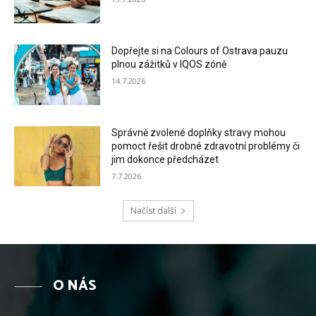
Dopřejte si na Colours of Ostrava pauzu
plnou zážitků v IQOS zóně
14.7.2026
Správně zvolené doplňky stravy mohou
pomoct řešit drobné zdravotní problémy či
jim dokonce předcházet
7.7.2026
Načíst další
O NÁS