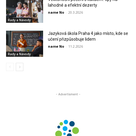
lahodné a efektní dezerty
name No
-
20.3.2026
Rady a Návody
Jazyková škola Praha 4 jako místo, kde se
učení přizpůsobuje lidem
name No
-
11.2.2026
Rady a Návody
- Advertisment -