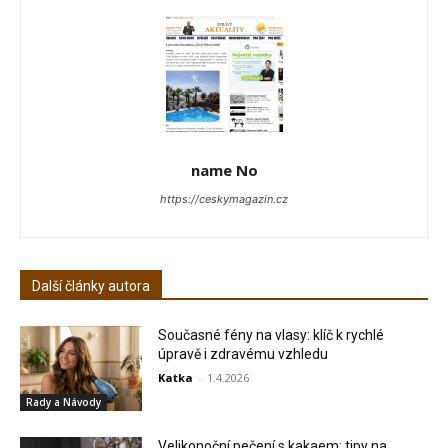
name No
https://ceskymagazin.cz
Další články autora
Současné fény na vlasy: klíč k rychlé
úpravě i zdravému vzhledu
Katka
-
1.4.2026
Rady a Návody
Velikonoční pečení s kakaem: tipy na