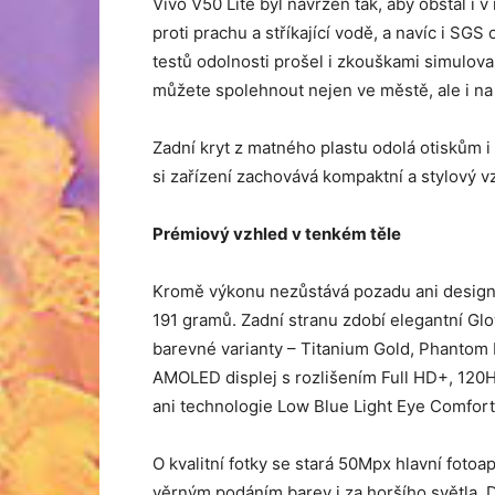
Vivo V50 Lite byl navržen tak, aby obstál i 
proti prachu a stříkající vodě, a navíc i SGS
testů odolnosti prošel i zkouškami simulov
můžete spolehnout nejen ve městě, ale i na
Zadní kryt z matného plastu odolá otiskům 
si zařízení zachovává kompaktní a stylový v
Prémiový vzhled v tenkém těle
Kromě výkonu nezůstává pozadu ani design.
191 gramů. Zadní stranu zdobí elegantní Glo
barevné varianty – Titanium Gold, Phantom 
AMOLED displej s rozlišením Full HD+, 120H
ani technologie Low Blue Light Eye Comfort, 
O kvalitní fotky se stará 50Mpx hlavní fotoa
věrným podáním barev i za horšího světla.