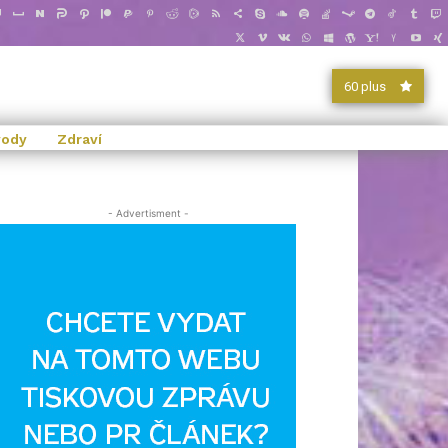
60 plus
vody
Zdraví
- Advertisment -