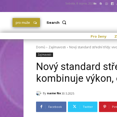
Sobota, 8 srpna, 2026
Search
pro muže
Pro ženy
Z
Domů
Zajímavosti
Nový standard střední třídy: viv
Zajímavosti
Nový standard stře
kombinuje výkon, 
By
name No
30.5.2025
Facebook
Twitter
Pin