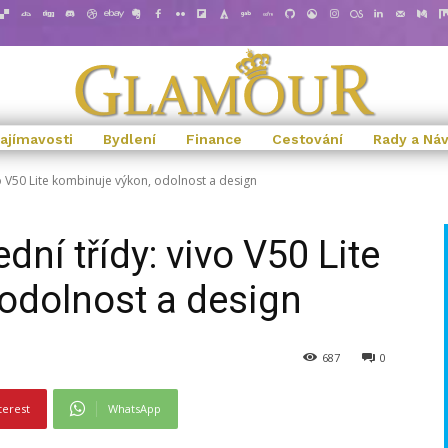
ajímavosti
Bydlení
Finance
Cestování
Rady a Ná
o V50 Lite kombinuje výkon, odolnost a design
dní třídy: vivo V50 Lite
odolnost a design
687
0
terest
WhatsApp