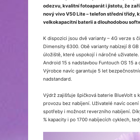
odezvu, kvalitní fotoaparát i jistotu, že za
nový vivo V50 Lite – telefon střední třídy,
velkokapacitní baterii a dlouhodobou sof
K dispozici jsou dvě varianty – 4G verze 
Dimensity 6300. Obě varianty nabízejí 8 GB 
úložiště, které uspokojí i náročné uživatel
Android 15 s nadstavbou Funtouch OS 15 a do
Výrobce navíc garantuje 5 let bezpečnostníc
nadstandard.
Výdrž zajišťuje špičková baterie BlueVolt 
provozu bez nabíjení. Uživatelé navíc ocení 
spotřeby i možnost reverzního nabíjení. Díky
% kapacity i po 1700 nabíjecích cyklech, te