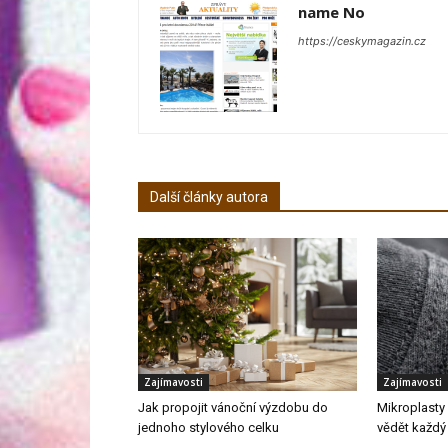
name No
https://ceskymagazin.cz
Další články autora
Zajímavosti
Zajímavosti
Jak propojit vánoční výzdobu do
Mikroplasty 
jednoho stylového celku
vědět každý 