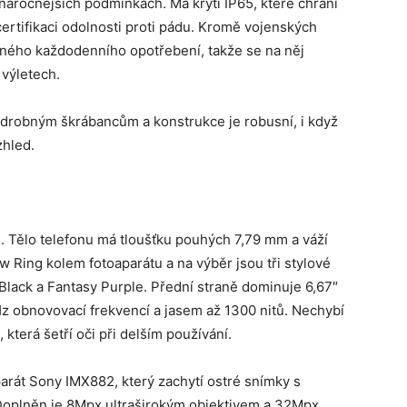
v náročnějších podmínkách. Má krytí IP65, které chrání
 certifikaci odolnosti proti pádu. Kromě vojenských
aného každodenního opotřebení, takže se na něj
 výletech.
i drobným škrábancům a konstrukce je robusní, i když
zhled.
 Tělo telefonu má tloušťku pouhých 7,79 mm a váží
w Ring kolem fotoaparátu a na výběr jsou tři stylové
Black a Fantasy Purple. Přední straně dominuje 6,67″
z obnovovací frekvencí a jasem až 1300 nitů. Nechybí
která šetří oči při delším používání.
parát Sony IMX882, který zachytí ostré snímky s
 Doplněn je 8Mpx ultraširokým objektivem a 32Mpx