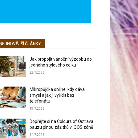
NEJNOVĚJŠÍ ČLÁNKY
Jak propojit vánoční výzdobu do
jednoho stylového celku
23.7.2026
Mikropůjčka online: kdy dává
smysl a jak ji vyřídit bez
telefonátu
19.7.2026
Dopřejte si na Colours of Ostrava
pauzu plnou zážitků v IQOS zóně
14.7.2026