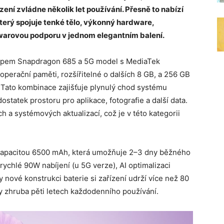
řízení zvládne několik let používání. Přesně to nabízí
 který spojuje tenké tělo, výkonný hardware,
twarovou podporu v jednom elegantním balení.
s čipem Snapdragon 685 a 5G model s MediaTek
operační paměti, rozšířitelné o dalších 8 GB, a 256 GB
e. Tato kombinace zajišťuje plynulý chod systému
statek prostoru pro aplikace, fotografie a další data.
h a systémových aktualizací, což je v této kategorii
s kapacitou 6500 mAh, která umožňuje 2–3 dny běžného
rychlé 90W nabíjení (u 5G verze), AI optimalizaci
 nové konstrukci baterie si zařízení udrží více než 80
dy zhruba pěti letech každodenního používání.