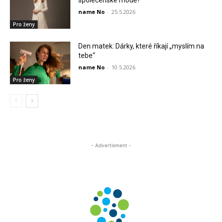
společenské módě?
name No
-
25.5.2026
Pro ženy
Den matek: Dárky, které říkají „myslím na
tebe“
name No
-
10.5.2026
Pro ženy
- Advertisment -