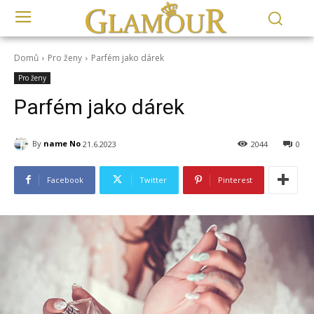
Domů
Pro ženy
Parfém jako dárek
Pro ženy
Parfém jako dárek
By
name No
21.6.2023
2044
0
Facebook
Twitter
Pinterest