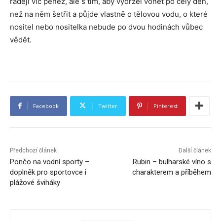
raději víc peněz, ale s tím, aby vydržel vonět po celý den,
než na něm šetřit a půjde vlastně o tělovou vodu, o které
nositel nebo nositelka nebude po dvou hodinách vůbec
vědět.
Facebook
Twitter
Pinterest
Předchozí článek
Další článek
Pončo na vodní sporty –
Rubin – bulharské víno s
doplněk pro sportovce i
charakterem a příběhem
plážové šviháky