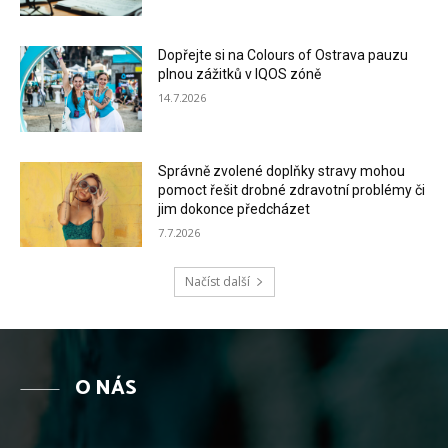
Dopřejte si na Colours of Ostrava pauzu
plnou zážitků v IQOS zóně
14.7.2026
Správně zvolené doplňky stravy mohou
pomoct řešit drobné zdravotní problémy či
jim dokonce předcházet
7.7.2026
Načíst další
O NÁS