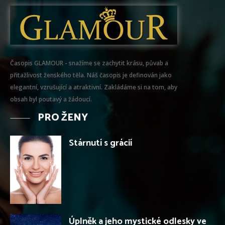
Časopis GLAMOUR - snažíme se zachytit krásu, půvab a
přitažlivost ženského těla. Náš časopis je definován jako
elegantní, vzrušující a atraktivní. Zakládáme si na tom, aby
obsah byl poutavý a žádoucí.
PRO ŽENY
Stárnutí s grácií
Úplněk a jeho mystické odlesky ve