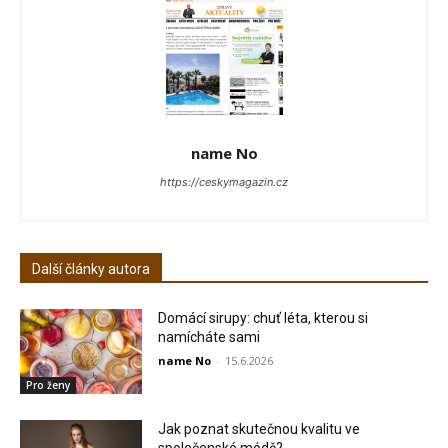
name No
https://ceskymagazin.cz
Další články autora
Domácí sirupy: chuť léta, kterou si
namícháte sami
name No
-
15.6.2026
Pro ženy
Jak poznat skutečnou kvalitu ve