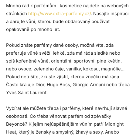
Mnoho rad k parfémům i kosmetice najdete na webových
stránkách
http://www.extra-parfemy.cz/
. Nasajte inspiraci
a darujte vůni, kterou bude obdarovaný používat
opakovaně po mnoho let.
Pokud znáte parfémy dané osoby, možná víte, zda
preferuje vůně svěží, lehké, zda má ráda sladké nebo
spíš kořeněné vůně, orientální, sportovní, plné květin,
nebo ovoce, zeleného čaje, vanilky, kokosu, magnólie…
Pokud netušíte, zkuste zjistit, kterou značku má ráda.
Často kraluje Dior, Hugo Boss, Giorgio Armani nebo třeba
Yves Saint Laurent.
Vybírat ale můžete třeba i parfémy, které navrhují slavné
osobnosti. Co třeba věnovat parfém od zpěvačky
Beyoncé? K jejím nejúspěšnějším vůním patří Midnight
Heat, který je ženský a smyslný, žhavý a sexy. Anebo