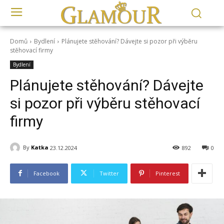
Domů
Bydlení
Plánujete stěhování? Dávejte si pozor při výběru
stěhovací firmy
Bydlení
Plánujete stěhování? Dávejte
si pozor při výběru stěhovací
firmy
By
Katka
23.12.2024
892
0
Facebook
Twitter
Pinterest