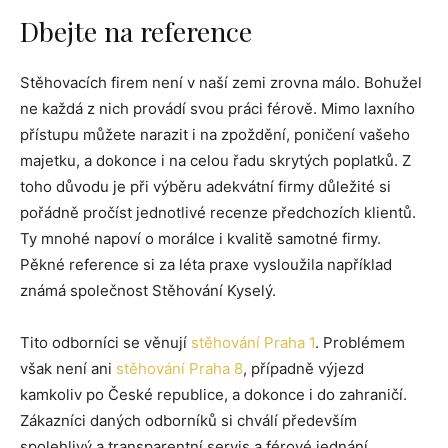
Dbejte na reference
Stěhovacích firem není v naší zemi zrovna málo. Bohužel
ne každá z nich provádí svou práci férově. Mimo laxního
přístupu můžete narazit i na zpoždění, poničení vašeho
majetku, a dokonce i na celou řadu skrytých poplatků. Z
toho důvodu je při výběru adekvátní firmy důležité si
pořádně pročíst jednotlivé recenze předchozích klientů.
Ty mnohé napoví o morálce i kvalitě samotné firmy.
Pěkné reference si za léta praxe vysloužila například
známá společnost Stěhování Kyselý.
Tito odborníci se věnují
stěhování Praha 1
. Problémem
však není ani
stěhování Praha 8
, případně výjezd
kamkoliv po České republice, a dokonce i do zahraničí.
Zákazníci daných odborníků si chválí především
spolehlivý a transparentní servis a férové jednání.