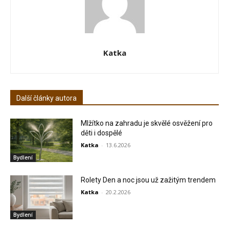
Katka
Další články autora
Mlžítko na zahradu je skvělé osvěžení pro
děti i dospělé
Katka
-
13.6.2026
Bydlení
Rolety Den a noc jsou už zažitým trendem
Katka
-
20.2.2026
Bydlení