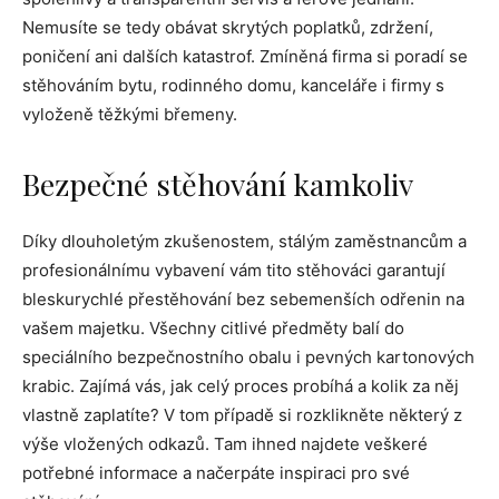
Nemusíte se tedy obávat skrytých poplatků, zdržení,
poničení ani dalších katastrof. Zmíněná firma si poradí se
stěhováním bytu, rodinného domu, kanceláře i firmy s
vyloženě těžkými břemeny.
Bezpečné stěhování kamkoliv
Díky dlouholetým zkušenostem, stálým zaměstnancům a
profesionálnímu vybavení vám tito stěhováci garantují
bleskurychlé přestěhování bez sebemenších odřenin na
vašem majetku. Všechny citlivé předměty balí do
speciálního bezpečnostního obalu i pevných kartonových
krabic. Zajímá vás, jak celý proces probíhá a kolik za něj
vlastně zaplatíte? V tom případě si rozklikněte některý z
výše vložených odkazů. Tam ihned najdete veškeré
potřebné informace a načerpáte inspiraci pro své