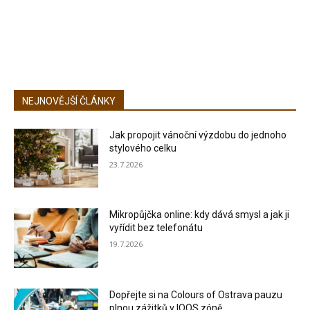
NEJNOVĚJŠÍ ČLÁNKY
Jak propojit vánoční výzdobu do jednoho
stylového celku
23.7.2026
Mikropůjčka online: kdy dává smysl a jak ji
vyřídit bez telefonátu
19.7.2026
Dopřejte si na Colours of Ostrava pauzu
plnou zážitků v IQOS zóně