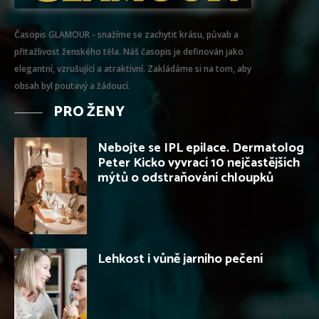
Časopis GLAMOUR - snažíme se zachytit krásu, půvab a
přitažlivost ženského těla. Náš časopis je definován jako
elegantní, vzrušující a atraktivní. Zakládáme si na tom, aby
obsah byl poutavý a žádoucí.
PRO ŽENY
Nebojte se IPL epilace. Dermatolog
Peter Kicko vyvrací 10 nejčastějších
mýtů o odstraňování chloupků
Lehkost i vůně jarního pečení