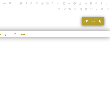
60 plus
vody
Zdraví