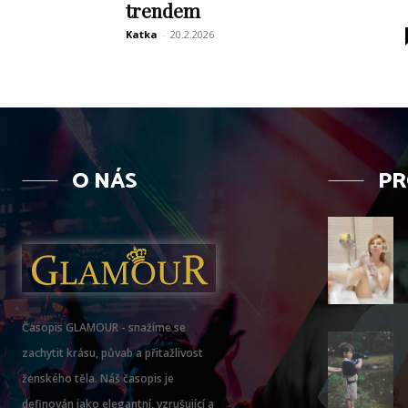
trendem
Katka
-
20.2.2026
O NÁS
PR
Časopis GLAMOUR - snažíme se
zachytit krásu, půvab a přitažlivost
ženského těla. Náš časopis je
definován jako elegantní, vzrušující a