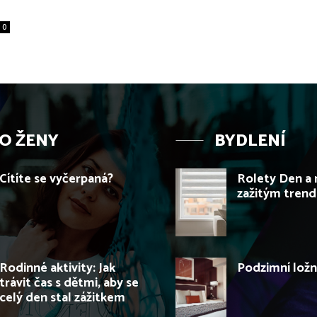
0
O ŽENY
BYDLENÍ
Cítíte se vyčerpaná?
Rolety Den a 
zažitým tren
Rodinné aktivity: Jak
Podzimní ložn
trávit čas s dětmi, aby se
celý den stal zážitkem