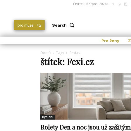
Čtvrtek, 6 srpna, 2026
Search
pro muže
Pro ženy
Z
Domů
Tagy
Fexi.cz
štítek: Fexi.cz
Bydlení
Rolety Den a noc jsou už zažitým