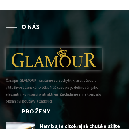
O NÁS
Časopis GLAMOUR - snažíme se zachytit krásu, půvab a
přitažlivost ženského těla. Náš časopis je definován jako
elegantní, vzrušující a atraktivní. Zakládáme si na tom, aby
obsah byl poutavý a žádoucí.
PRO ŽENY
Namixujte cizokrajné chutě a užijte