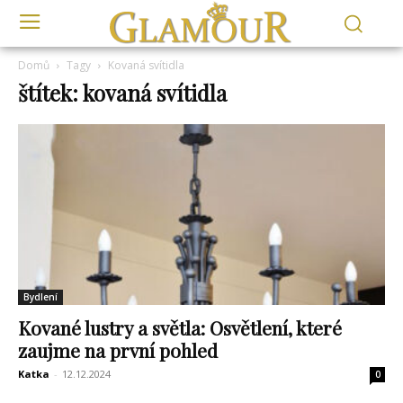
Domů
Tagy
Kovaná svítidla
štítek: kovaná svítidla
Bydlení
Kované lustry a světla: Osvětlení, které
zaujme na první pohled
Katka
-
12.12.2024
0