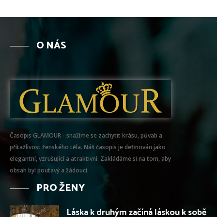
O NÁS
Časopis GLAMOUR - snažíme se zachytit krásu, půvab a
přitažlivost ženského těla. Náš časopis je definován jako
elegantní, vzrušující a atraktivní. Zakládáme si na tom, aby
obsah byl poutavý a žádoucí.
PRO ŽENY
Láska k druhým začíná láskou k sobě