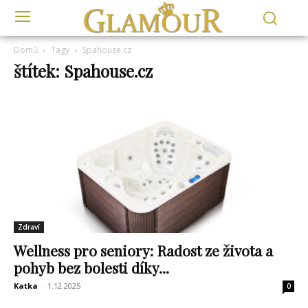
Domů
Tagy
Spahouse.cz
štítek: Spahouse.cz
Zdraví
Wellness pro seniory: Radost ze života a
pohyb bez bolesti díky...
Katka
-
1.12.2025
0