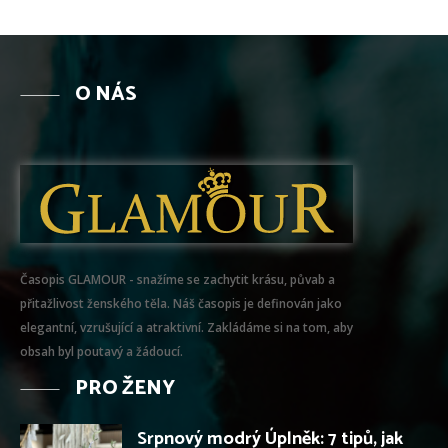
O NÁS
Časopis GLAMOUR - snažíme se zachytit krásu, půvab a
přitažlivost ženského těla. Náš časopis je definován jako
elegantní, vzrušující a atraktivní. Zakládáme si na tom, aby
obsah byl poutavý a žádoucí.
PRO ŽENY
Srpnový modrý Úplněk: 7 tipů, jak