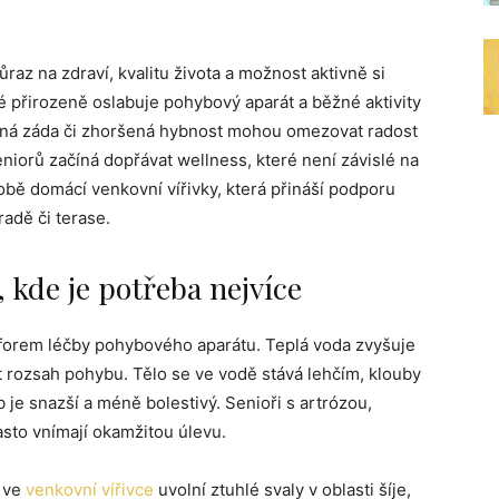
raz na zdraví, kvalitu života a možnost aktivně si
é přirozeně oslabuje pohybový aparát a běžné aktivity
aná záda či zhoršená hybnost mohou omezovat radost
niorů začíná dopřávat wellness, které není závislé na
době domácí venkovní vířivky, která přináší podporu
radě či terase.
, kde je potřeba nejvíce
 forem léčby pohybového aparátu. Teplá voda zvyšuje
 rozsah pohybu. Tělo se ve vodě stává lehčím, klouby
 je snazší a méně bolestivý. Senioři s artrózou,
sto vnímají okamžitou úlevu.
t ve
venkovní vířivce
uvolní ztuhlé svaly v oblasti šíje,