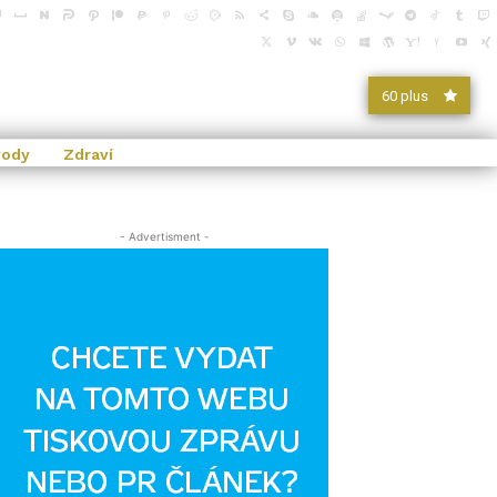
60 plus
vody
Zdraví
- Advertisment -