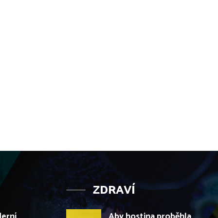
ZDRAVÍ
derní
Aby hostina proběhla