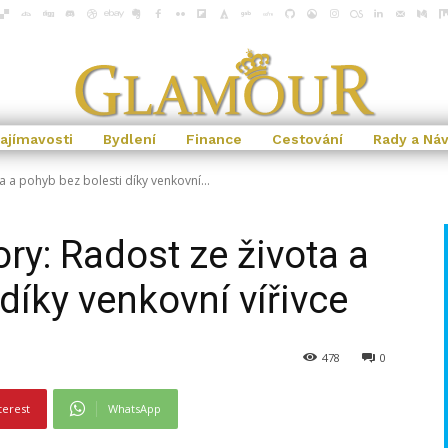
ajímavosti
Bydlení
Finance
Cestování
Rady a Ná
a a pohyb bez bolesti díky venkovní...
ry: Radost ze života a
díky venkovní vířivce
478
0
terest
WhatsApp