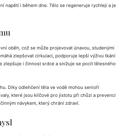
í napětí i během dne. Tělo se regeneruje rychleji a je
ému
vní oběh, což se může projevovat únavou, studenými
máhá zlepšovat cirkulaci, podporuje lepší výživu tkání
 zlepšuje i činnost srdce a snižuje se pocit tělesného
váhu. Díky odlehčení těla ve vodě mohou senioři
aly, které jsou klíčové pro jistotu při chůzi a prevenci
činným návykem, který chrání zdraví.
mysl