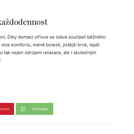
 každodennost
zní. Díky domácí vířivce se stává součástí běžného
více komfortu, méně bolesti, jistější krok, lepší
ou tak nejen zdrojem relaxace, ale i skutečným
.
terest
WhatsApp