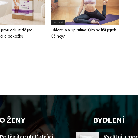
Zdraví
roti celulitidě jsou
Chlorella a Spirulina: Čím se liší jejich
éči o pokožku
účinky?
O ŽENY
BYDLENÍ
Po třicítce pleť ztrácí
Kvalitní a mo