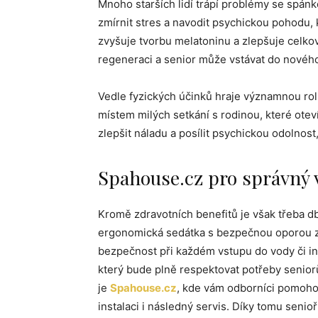
Mnoho starších lidí trápí problémy se spán
zmírnit stres a navodit psychickou pohodu, k
zvyšuje tvorbu melatoninu a zlepšuje celkov
regeneraci a senior může vstávat do nového
Vedle fyzických účinků hraje významnou roli 
místem milých setkání s rodinou, které oteví
zlepšit náladu a posílit psychickou odolnost,
Spahouse.cz pro správný 
Kromě zdravotních benefitů je však třeba db
ergonomická sedátka s bezpečnou oporou zad
bezpečnost při každém vstupu do vody či intu
který bude plně respektovat potřeby senior
je
Spahouse.cz
, kde vám odborníci pomoho
instalaci i následný servis. Díky tomu senio