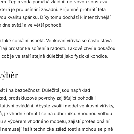
kem. Teplá voda pomáhá zklidnit nervovou soustavu,
terá je pro usínání zásadní. Příjemné prohřátí těla
ou kvalitu spánku. Díky tomu dochází k intenzivnější
 dne svěží a ve větší pohodě.
také sociální aspekt. Venkovní vířivka se často stává
rají prostor ke sdílení a radosti. Takové chvíle dokážou
 což je ve stáří stejně důležité jako fyzická kondice.
výběr
át i na bezpečnost. Důležitá jsou například
, protiskluzové povrchy zajišťující pohodlí i
itivní ovládání. Abyste zvolili model venkovní vířivky,
ů, je vhodné obrátit se na odborníka. Vhodnou volbou
u s výběrem vhodného modelu, zajistí profesionální
ři nemusejí řešit technické záležitosti a mohou se plně