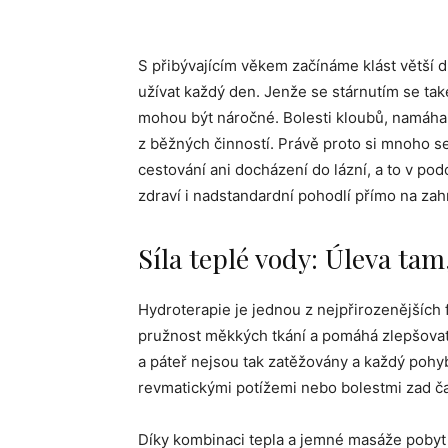
S přibývajícím věkem začínáme klást větší dů
užívat každý den. Jenže se stárnutím se tak
mohou být náročné. Bolesti kloubů, namáh
z běžných činností. Právě proto si mnoho se
cestování ani docházení do lázní, a to v po
zdraví i nadstandardní pohodlí přímo na zah
Síla teplé vody: Úleva tam
Hydroterapie je jednou z nejpřirozenějších
pružnost měkkých tkání a pomáhá zlepšovat
a páteř nejsou tak zatěžovány a každý pohyb
revmatickými potížemi nebo bolestmi zad ča
Díky kombinaci tepla a jemné masáže poby