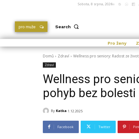
Sobota, 8 srpna, 2026
Search
pro muže
Pro ženy
Z
Domů
Zdraví
Wellness pro seniory: Radost ze život
Zdraví
Wellness pro senio
pohyb bez bolesti 
By
Katka
1.12.2025
Facebook
Twitter
Pin