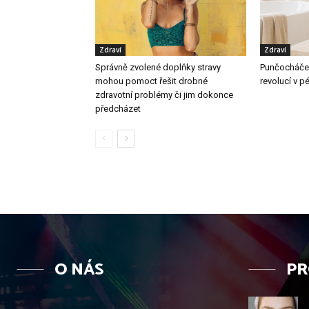
Zdraví
Zdraví
Správně zvolené doplňky stravy
Punčocháče p
mohou pomoct řešit drobné
revolucí v p
zdravotní problémy či jim dokonce
předcházet
O NÁS
PR