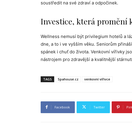
soustředit na své zdraví a odpočinek.
Investice, která promění
Wellness nemusí být privilegium hotelů a lá
dne, a to i ve vyšším věku. Seniorům přináší 
spánek i chuť do života. Venkovní vířivky js
nástrojem pro zdravější a kvalitnější stárnutí
TAGS
Spahouse.cz
venkovní vířivce
Facebook
Twitter
Pin