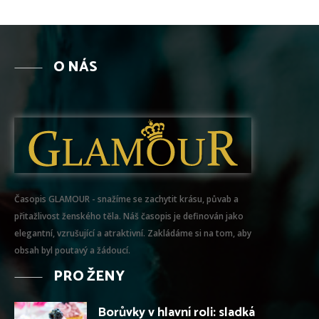
O NÁS
Časopis GLAMOUR - snažíme se zachytit krásu, půvab a
přitažlivost ženského těla. Náš časopis je definován jako
elegantní, vzrušující a atraktivní. Zakládáme si na tom, aby
obsah byl poutavý a žádoucí.
PRO ŽENY
Borůvky v hlavní roli: sladká