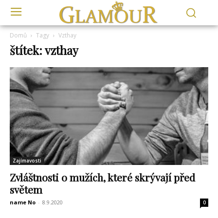
Domů
Tagy
Vzthay
štítek: vzthay
Zajímavosti
Zvláštnosti o mužích, které skrývají před
světem
name No
-
8.9.2020
0