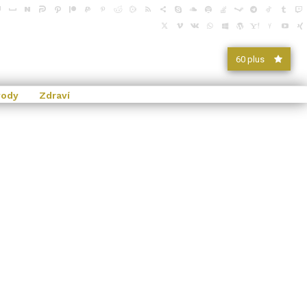
60 plus
vody
Zdraví