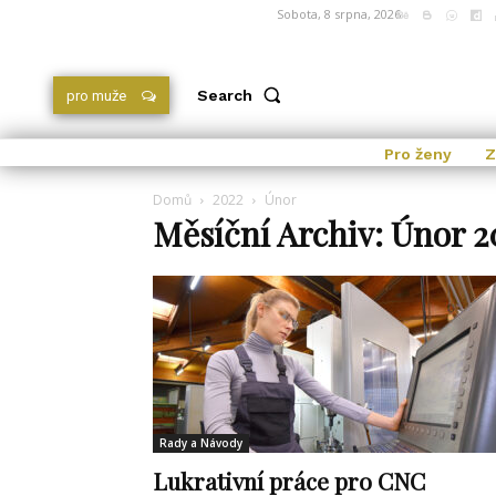
Sobota, 8 srpna, 2026
Search
pro muže
Pro ženy
Z
Domů
2022
Únor
Měsíční Archiv: Únor 2
Rady a Návody
Lukrativní práce pro CNC