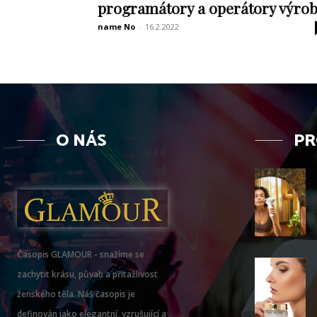
programátory a operátory výro
name No
-
16.2.2022
O NÁS
PR
Časopis GLAMOUR - snažíme se
zachytit krásu, půvab a přitažlivost
ženského těla. Náš časopis je
definován jako elegantní, vzrušující a