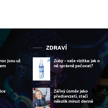
ZDRAVÍ
noc jsou už
Zuby – vaše vizitka: jak o
dem
ně správně pečovat?
ice
Zářivý úsměv jako
předsevzetí, stačí
několik minut denně