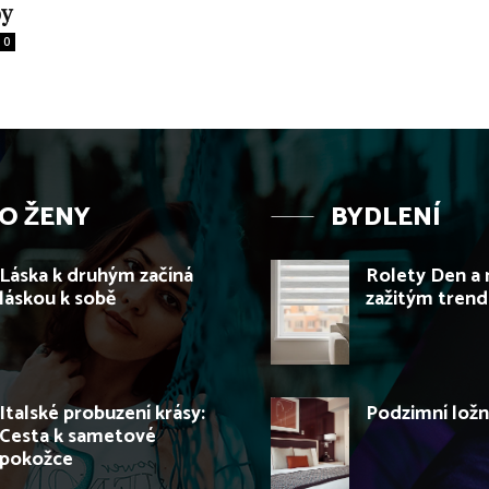
by
0
O ŽENY
BYDLENÍ
Láska k druhým začíná
Rolety Den a 
láskou k sobě
zažitým tren
Italské probuzení krásy:
Podzimní ložn
Cesta k sametové
pokožce