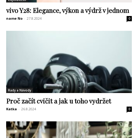
vivo Y28: Elegance, výkon a výdrž v jednom
name No
-
27.8.2024
0
Rady a Návody
Proč začít cvičit a jak u toho vydržet
Katka
-
26.8.2024
0