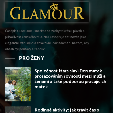
Časopis GLAMOUR - snažíme se zachytit krásu, půvab a
přitažlivost ženského těla. Náš časopis je definován jako
elegantní, vzrušující a atraktivní. Zakládáme si na tom, aby
obsah byl poutavý a žádoucí.
PRO ŽENY
Společnost Mars slaví Den matek
prosazováním rovnosti mezi muži a
ženami a také podporou pracujících
matek
Rodinné aktivity: Jak trávit čas s