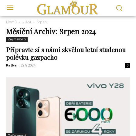
Domů
2024
Srpen
Měsíční Archiv: Srpen 2024
Zajímavosti
Připravte si s námi skvělou letní studenou
polévku gazpacho
Katka
-
29.8.2024
0
Zajímavosti