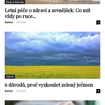
Rady a Návody
Letní péče o zdraví a zevnějšek: Co mít
vždy po ruce...
Katka
-
3.8.2024
0
Zdraví
6 důvodů, proč vyzkoušet zelený ječmen
Katka
-
3.8.2024
0