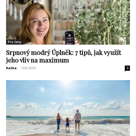
Pro ženy
Srpnový modrý Úplněk: 7 tipů, jak využít
jeho vliv na maximum
Katka
-
14.8.2024
0