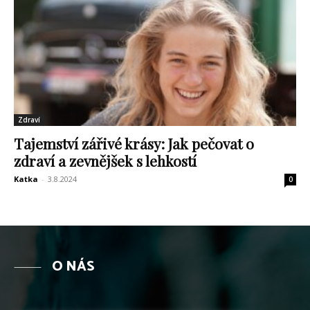
Zdraví
Tajemství zářivé krásy: Jak pečovat o
zdraví a zevnějšek s lehkostí
Katka
-
3.8.2024
0
O NÁS