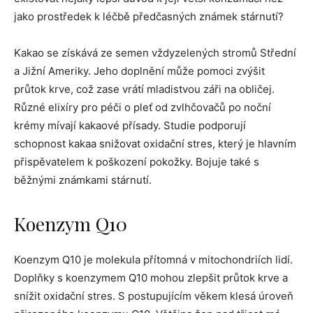
jako prostředek k léčbě předčasných známek stárnutí?
Kakao se získává ze semen vždyzelených stromů Střední
a Jižní Ameriky. Jeho doplnění může pomoci zvýšit
průtok krve, což zase vrátí mladistvou záři na obličej.
Různé elixíry pro péči o pleť od zvlhčovačů po noční
krémy mívají kakaové přísady. Studie podporují
schopnost kakaa snižovat oxidační stres, který je hlavním
přispěvatelem k poškození pokožky. Bojuje také s
běžnými známkami stárnutí.
Koenzym Q10
Koenzym Q10 je molekula přítomná v mitochondriích lidí.
Doplňky s koenzymem Q10 mohou zlepšit průtok krve a
snížit oxidační stres. S postupujícím věkem klesá úroveň