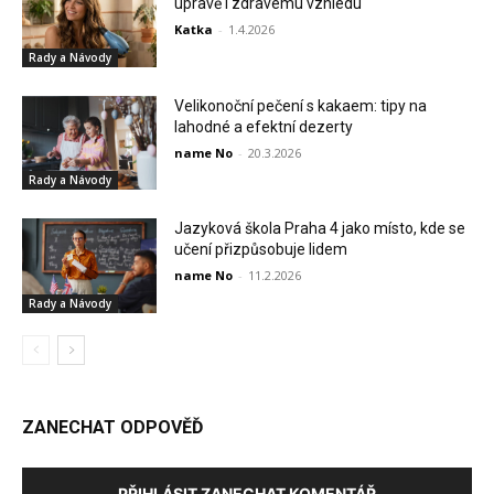
úpravě i zdravému vzhledu
Katka
-
1.4.2026
Rady a Návody
Velikonoční pečení s kakaem: tipy na
lahodné a efektní dezerty
name No
-
20.3.2026
Rady a Návody
Jazyková škola Praha 4 jako místo, kde se
učení přizpůsobuje lidem
name No
-
11.2.2026
Rady a Návody
ZANECHAT ODPOVĚĎ
PŘIHLÁSIT ZANECHAT KOMENTÁŘ