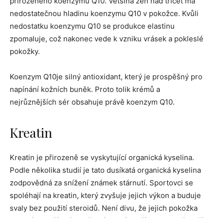
přirozeného koenzymu Q10. Většina žen nad třicet má
nedostatečnou hladinu koenzymu Q10 v pokožce. Kvůli
nedostatku koenzymu Q10 se produkce elastinu
zpomaluje, což nakonec vede k vzniku vrásek a pokleslé
pokožky.
Koenzym Q10je silný antioxidant, který je prospěšný pro
napínání kožních buněk. Proto tolik krémů a
nejrůznějších sér obsahuje právě koenzym Q10.
Kreatin
Kreatin je přirozeně se vyskytující organická kyselina.
Podle několika studií je tato dusíkatá organická kyselina
zodpovědná za snížení známek stárnutí. Sportovci se
spoléhají na kreatin, který zvyšuje jejich výkon a buduje
svaly bez použití steroidů. Není divu, že jejich pokožka