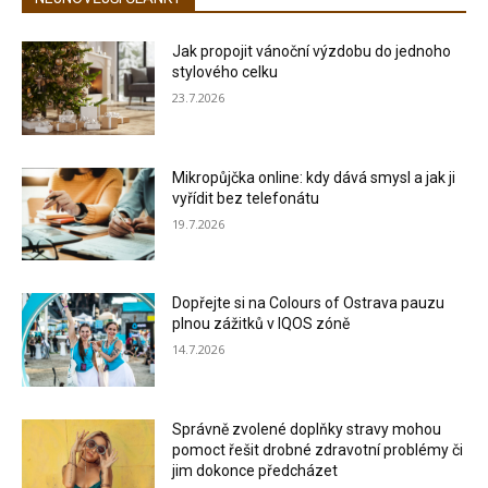
Jak propojit vánoční výzdobu do jednoho
stylového celku
23.7.2026
Mikropůjčka online: kdy dává smysl a jak ji
vyřídit bez telefonátu
19.7.2026
Dopřejte si na Colours of Ostrava pauzu
plnou zážitků v IQOS zóně
14.7.2026
Správně zvolené doplňky stravy mohou
pomoct řešit drobné zdravotní problémy či
jim dokonce předcházet