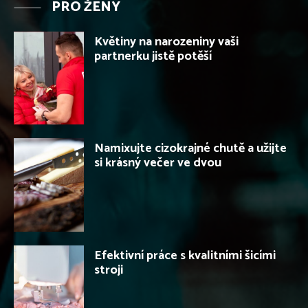
PRO ŽENY
Květiny na narozeniny vaši
partnerku jistě potěší
Namixujte cizokrajné chutě a užijte
si krásný večer ve dvou
Efektivní práce s kvalitními šicími
stroji