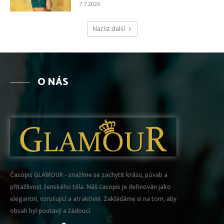
7.7.2026
Načíst další
O NÁS
Časopis GLAMOUR - snažíme se zachytit krásu, půvab a
přitažlivost ženského těla. Náš časopis je definován jako
elegantní, vzrušující a atraktivní. Zakládáme si na tom, aby
obsah byl poutavý a žádoucí.