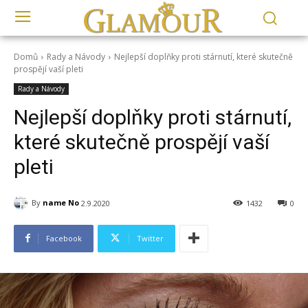
Domů
Rady a Návody
Nejlepší doplňky proti stárnutí, které skutečně
prospějí vaší pleti
Rady a Návody
Nejlepší doplňky proti stárnutí,
které skutečně prospějí vaší
pleti
By
name No
2.9.2020
1432
0
Facebook
Twitter