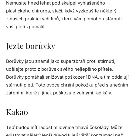
Nemusíte hned lehat pod skalpel vyhlášeného
plastického chirurga, stačí, když vyzkoušíte některý
z našich praktických tipů, které vám pomohou stárnutí
vaší pleti zpomalit.
Jezte borůvky
Borůvky jsou známé jako superzbraň proti stárnutí,
udělejte proto z borůvek svého nejlepšího přítele.
Borůvky pomáhají snižovat poškození DNA, a tím oddalují
stárnutí pleti. Toto ovoce chrání pokožku před slunečním
zářením, které ji jinak poškozuje volnými radikály.
Kakao
Teď budou mít radost milovnice tmavé čokolády. Může
existovat nějaký lepší důvod k její větší konzumaci než