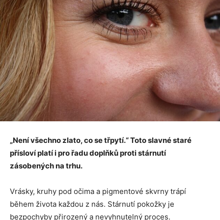
„Není všechno zlato, co se třpytí.“ Toto slavné staré
přísloví platí i pro řadu doplňků proti stárnutí
zásobených na trhu.
Vrásky, kruhy pod očima a pigmentové skvrny trápí
během života každou z nás. Stárnutí pokožky je
bezpochyby přirozený a nevyhnutelný proces.