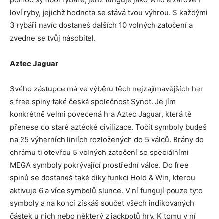
loví ryby, jejichž hodnota se stává tvou výhrou. S každými
3 rybáři navíc dostaneš dalších 10 volných zatočení a
zvedne se tvůj násobitel.
Aztec Jaguar
Svého zástupce má ve výběru těch nejzajímavějších her
s free spiny také česká společnost Synot. Je jím
konkrétně velmi povedená hra Aztec Jaguar, která tě
přenese do staré aztécké civilizace. Točit symboly budeš
na 25 výherních liniích rozložených do 5 válců. Brány do
chrámu ti otevřou 5 volných zatočení se speciálními
MEGA symboly pokrývající prostřední válce. Do free
spinů se dostaneš také díky funkci Hold & Win, kterou
aktivuje 6 a více symbolů slunce. V ní fungují pouze tyto
symboly a na konci získáš součet všech indikovaných
částek u nich nebo některý z jackpotů hry. K tomu v ní