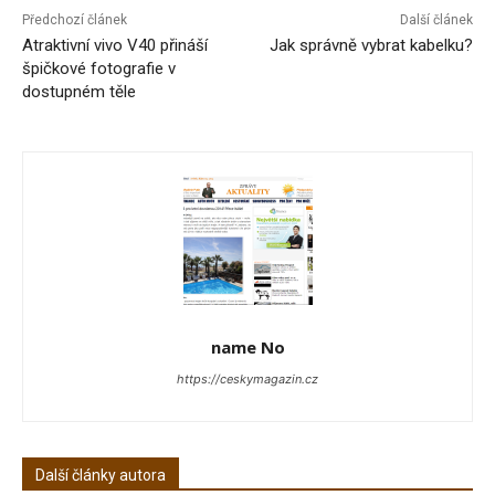
Předchozí článek
Další článek
Atraktivní vivo V40 přináší
Jak správně vybrat kabelku?
špičkové fotografie v
dostupném těle
name No
https://ceskymagazin.cz
Další články autora