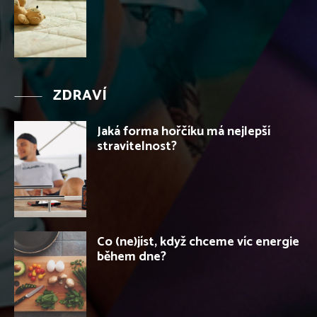
ZDRAVÍ
Jaká forma hořčíku má nejlepší
stravitelnost?
Co (ne)jíst, když chceme víc energie
během dne?