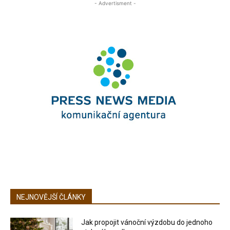
- Advertisment -
NEJNOVĚJŠÍ ČLÁNKY
Jak propojit vánoční výzdobu do jednoho