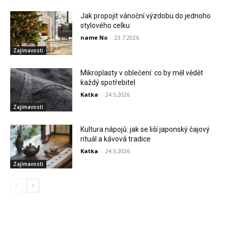
Jak propojit vánoční výzdobu do jednoho
stylového celku
name No
-
23.7.2026
Zajímavosti
Mikroplasty v oblečení: co by měl vědět
každý spotřebitel
Katka
-
24.5.2026
Zajímavosti
Kultura nápojů: jak se liší japonský čajový
rituál a kávová tradice
Katka
-
24.5.2026
Zajímavosti