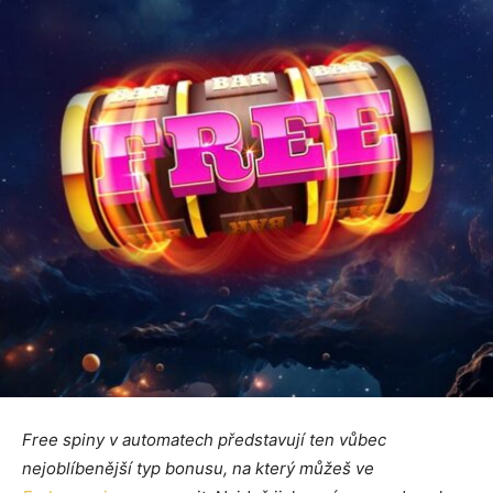
Free spiny v automatech představují ten vůbec
nejoblíbenější typ bonusu, na který můžeš ve