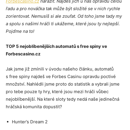
Forbescasino.cz
narazit. Najdeš jich u nás opravdu celou
řadu a pro nováčka tak může být složité se v nich rychle
zorientovat. Nemusíš si ale zoufat. Od toho jsme tady my
a spolu s našimi hráči ti ukážeme, které jsou ty nejlepší.
Pojďme na to!
TOP 5 nejoblíbenějších automatů s free spiny ve
Forbescasino.cz
Jak jsme již zmínili v úvodu našeho článku, automatů
s free spiny najdeš ve Forbes Casinu opravdu poctivé
množství. Nahlédli jsme proto do statistik a vybrali jsme
pro tebe pouze ty hry, které jsou mezi hráči vůbec
nejoblíbenější. Na které sloty tedy nedá naše jedinečná
hráčská komunita dopustit?
Hunter’s Dream 2