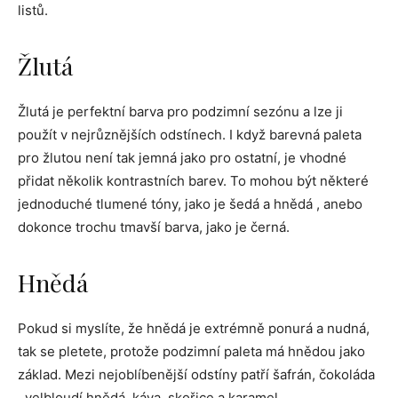
listů.
Žlutá
Žlutá je perfektní barva pro podzimní sezónu a lze ji
použít v nejrůznějších odstínech. I když barevná paleta
pro žlutou není tak jemná jako pro ostatní, je vhodné
přidat několik kontrastních barev. To mohou být některé
jednoduché tlumené tóny, jako je šedá a hnědá , anebo
dokonce trochu tmavší barva, jako je černá.
Hnědá
Pokud si myslíte, že hnědá je extrémně ponurá a nudná,
tak se pletete, protože podzimní paleta má hnědou jako
základ. Mezi nejoblíbenější odstíny patří šafrán, čokoláda
, velbloudí hnědá, káva, skořice a karamel.