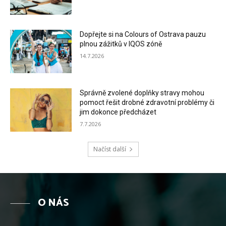
Dopřejte si na Colours of Ostrava pauzu
plnou zážitků v IQOS zóně
14.7.2026
Správně zvolené doplňky stravy mohou
pomoct řešit drobné zdravotní problémy či
jim dokonce předcházet
7.7.2026
Načíst další
O NÁS