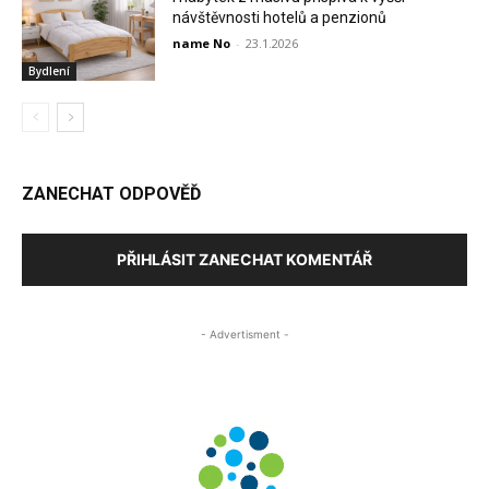
návštěvnosti hotelů a penzionů
name No
-
23.1.2026
Bydlení
ZANECHAT ODPOVĚĎ
PŘIHLÁSIT ZANECHAT KOMENTÁŘ
- Advertisment -