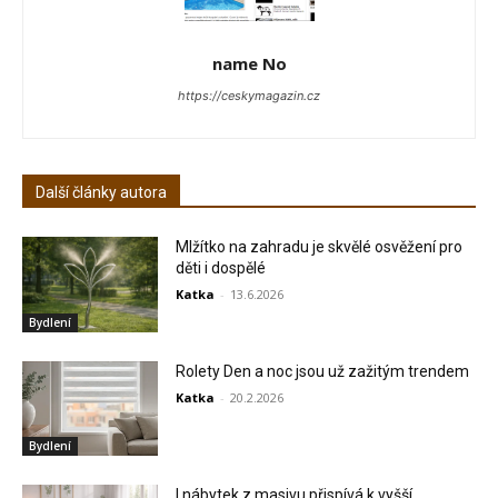
name No
https://ceskymagazin.cz
Další články autora
Mlžítko na zahradu je skvělé osvěžení pro
děti i dospělé
Katka
-
13.6.2026
Bydlení
Rolety Den a noc jsou už zažitým trendem
Katka
-
20.2.2026
Bydlení
I nábytek z masivu přispívá k vyšší