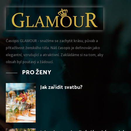
Časopis GLAMOUR - snažíme se zachytit krásu, půvab a
přitažlivost ženského těla. Náš časopis je definován jako
elegantní, vzrušující a atraktivní. Zakládáme si na tom, aby
obsah byl poutavý a žádoucí.
PRO ŽENY
Jak zařídit svatbu?