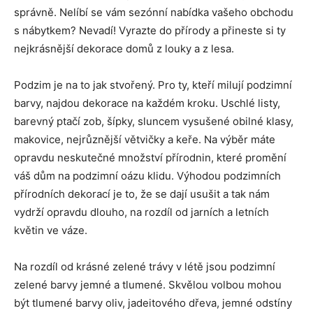
správně. Nelíbí se vám sezónní nabídka vašeho obchodu
s nábytkem? Nevadí! Vyrazte do přírody a přineste si ty
nejkrásnější dekorace domů z louky a z lesa.
Podzim je na to jak stvořený. Pro ty, kteří milují podzimní
barvy, najdou dekorace na každém kroku. Uschlé listy,
barevný ptačí zob, šípky, sluncem vysušené obilné klasy,
makovice, nejrůznější větvičky a keře. Na výběr máte
opravdu neskutečné množství přírodnin, které promění
váš dům na podzimní oázu klidu. Výhodou podzimních
přírodních dekorací je to, že se dají usušit a tak nám
vydrží opravdu dlouho, na rozdíl od jarních a letních
květin ve váze.
Na rozdíl od krásné zelené trávy v létě jsou podzimní
zelené barvy jemné a tlumené. Skvělou volbou mohou
být tlumené barvy oliv, jadeitového dřeva, jemné odstíny