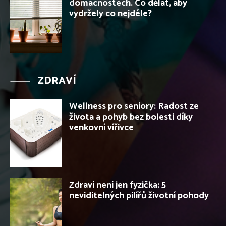
domácnostech. Co dělat, aby
vydržely co nejdéle?
ZDRAVÍ
Wellness pro seniory: Radost ze
života a pohyb bez bolesti díky
venkovní vířivce
Zdraví není jen fyzička: 5
neviditelných pilířů životní pohody