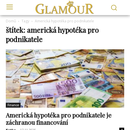
Domů
Tagy
Americká hypotéka pro podnikatele
štítek: americká hypotéka pro
podnikatele
Finance
Americká hypotéka pro podnikatele je
záchranou financování
Katka
-
17.11.2025