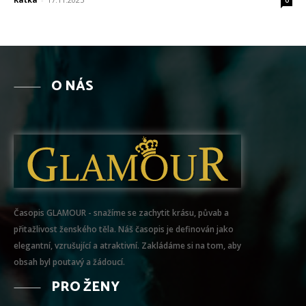
0
O NÁS
Časopis GLAMOUR - snažíme se zachytit krásu, půvab a
přitažlivost ženského těla. Náš časopis je definován jako
elegantní, vzrušující a atraktivní. Zakládáme si na tom, aby
obsah byl poutavý a žádoucí.
PRO ŽENY