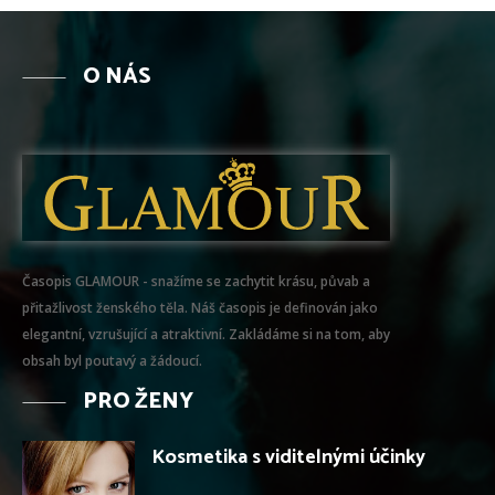
O NÁS
Časopis GLAMOUR - snažíme se zachytit krásu, půvab a
přitažlivost ženského těla. Náš časopis je definován jako
elegantní, vzrušující a atraktivní. Zakládáme si na tom, aby
obsah byl poutavý a žádoucí.
PRO ŽENY
Kosmetika s viditelnými účinky