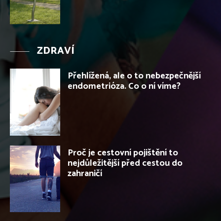
ZDRAVÍ
Přehlížená, ale o to nebezpečnější
endometrióza. Co o ní víme?
Proč je cestovní pojištění to
nejdůležitější před cestou do
zahraničí