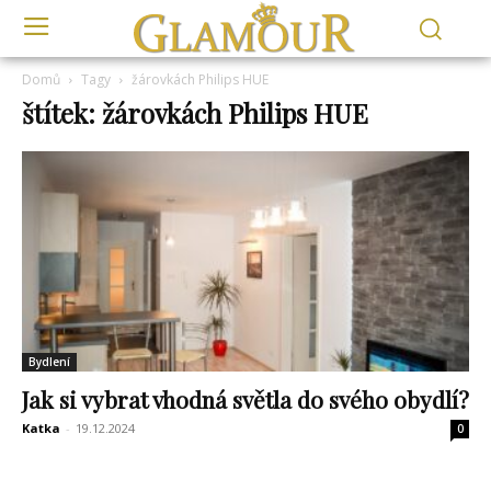
Domů
Tagy
žárovkách Philips HUE
štítek: žárovkách Philips HUE
Bydlení
Jak si vybrat vhodná světla do svého obydlí?
Katka
-
19.12.2024
0