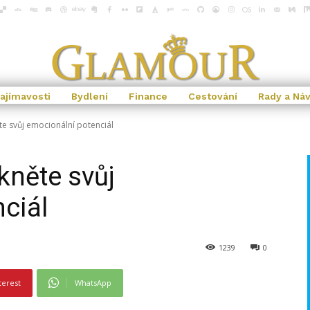
ajímavosti
Bydlení
Finance
Cestování
Rady a Ná
te svůj emocionální potenciál
kněte svůj
ciál
1239
0
terest
WhatsApp