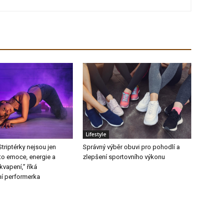
Lifestyle
triptérky nejsou jen
Správný výběr obuvi pro pohodlí a
to emoce, energie a
zlepšení sportovního výkonu
vapení,“ říká
ní performerka