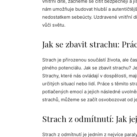
vnitřní dítě, začneme se cítit bezpečněji a j
nám umožňuje budovat hlubší a autentičtějš
nedostatkem sebeúcty. Uzdravené vnitřní dít
vůči světu.
Jak se zbavit strachu: Prá
Strach je přirozenou součástí života, ale 
plného potenciálu. Jak se zbavit strachu? J
Strachy, které nás ovládají v dospělosti, maj
určitých situací nebo lidí. Práce s těmito str
potlačených emocí a jejich následné uvoln
strachů, můžeme se začít osvobozovat od jeji
Strach z odmítnutí: Jak je
Strach z odmítnutí je jedním z nejvíce paral