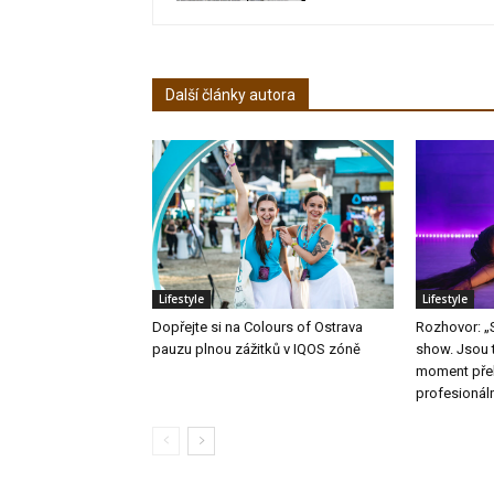
Další články autora
Lifestyle
Lifestyle
Dopřejte si na Colours of Ostrava
Rozhovor: „S
pauzu plnou zážitků v IQOS zóně
show. Jsou 
moment přek
profesionál