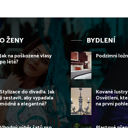
O ŽENY
BYDLENÍ
Jak na poškozené vlasy
Podzimní ložn
po létě?
Stylizace do divadla. Jak
Kované lustry 
ji sestavit, aby vypadala
Osvětlení, kt
módně a elegantně?
na první pohl
Vhodný výběr šatů pro
Plastové přep