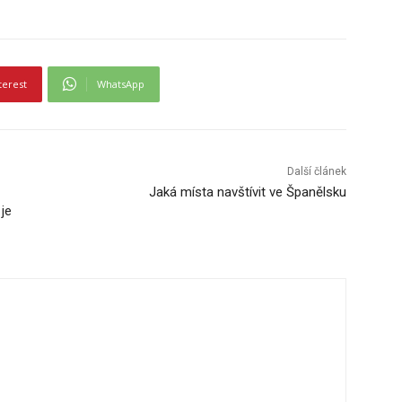
terest
WhatsApp
Další článek
Jaká místa navštívit ve Španělsku
 je