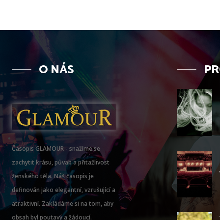
O NÁS
PR
Časopis GLAMOUR - snažíme se
zachytit krásu, půvab a přitažlivost
ženského těla. Náš časopis je
definován jako elegantní, vzrušující a
atraktivní. Zakládáme si na tom, aby
obsah byl poutavý a žádoucí.