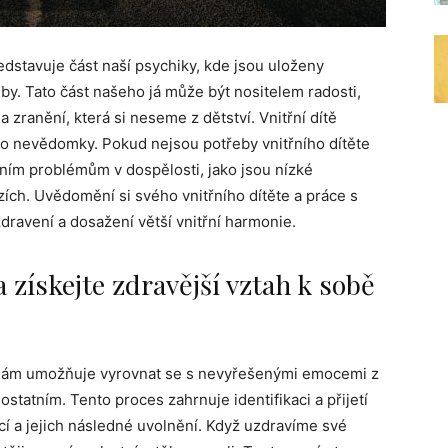
edstavuje část naší psychiky, kde jsou uloženy
by. Tato část našeho já může být nositelem radosti,
 a zranění, která si neseme z dětství. Vnitřní dítě
sto nevědomky. Pokud nejsou potřeby vnitřního dítěte
ním problémům v dospělosti, jako jsou nízké
ch. Uvědomění si svého vnitřního dítěte a práce s
ravení a dosažení větší vnitřní harmonie.
a získejte zdravější vztah k sobě
rý nám umožňuje vyrovnat se s nevyřešenými emocemi z
 ostatním. Tento proces zahrnuje identifikaci a přijetí
cí a jejich následné uvolnění. Když uzdravíme své