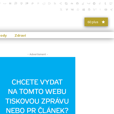
60 plus
vody
Zdraví
- Advertisment -