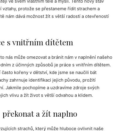
istěji ve svém vlastním těle a mysli. Tento nový stav
í vztahy, protože se přestaneme řídit strachem a
ě nám dává možnost žít s větší radostí a otevřeností
ce s vnitřním dítětem
často nás může omezovat a bránit nám v naplnění našeho
edním z účinných způsobů je práce s vnitřním dítětem.
í často kořeny v dětství, kde jsme se naučili bát
achy zahrnuje identifikaci jejich původu, prožití
ění. Jakmile pochopíme a uzdravíme zdroje svých
ch vlivu a žít život s větší odvahou a klidem.
j překonat a žít naplno
yzujících strachů, který může hluboce ovlivnit naše