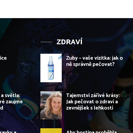
ZDRAVÍ
ice
Zuby – vaše vizitka: jak o
ně správně pečovat?
a světla:
Tajemství zářivé krásy:
eré zaujme
Jak pečovat o zdraví a
ed
zevnějšek s lehkostí
ravky a
Aby hostina proběhla