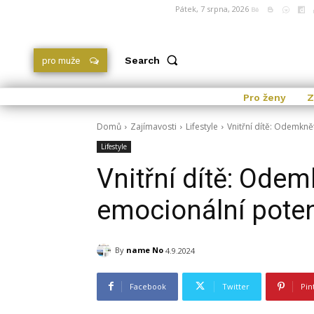
Pátek, 7 srpna, 2026
Search
pro muže
Pro ženy
Z
Domů
Zajímavosti
Lifestyle
Vnitřní dítě: Odemkně
Lifestyle
Vnitřní dítě: Odem
emocionální poten
By
name No
4.9.2024
Facebook
Twitter
Pin