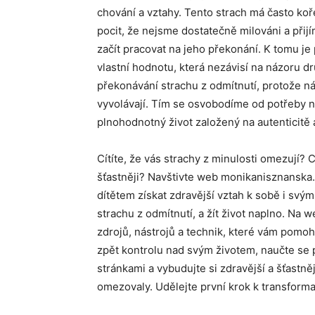
chování a vztahy. Tento strach má často koř
pocit, že nejsme dostatečně milováni a při
začít pracovat na jeho překonání. K tomu je
vlastní hodnotu, která nezávisí na názoru d
překonávání strachu z odmítnutí, protože n
vyvolávají. Tím se osvobodíme od potřeby n
plnohodnotný život založený na autenticitě 
Cítíte, že vás strachy z minulosti omezují? C
šťastněji? Navštivte web monikanisznanska.
dítětem získat zdravější vztah k sobě i svý
strachu z odmítnutí, a žít život naplno. Na 
zdrojů, nástrojů a technik, které vám pomoho
zpět kontrolu nad svým životem, naučte se 
stránkami a vybudujte si zdravější a šťastně
omezovaly. Udělejte první krok k transforma