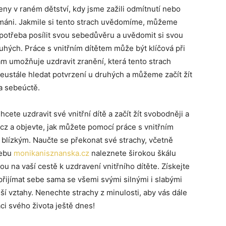
eny v raném dětství, kdy jsme zažili odmítnutí nebo
jímáni. Jakmile si tento strach uvědomíme, můžeme
 potřeba posílit svou sebedůvěru a uvědomit si svou
ruhých. Práce s vnitřním dítětem může být klíčová při
ám umožňuje uzdravit zranění, která tento strach
eustále hledat potvrzení u druhých a můžeme začít žít
a sebeúctě.
hcete uzdravit své vnitřní dítě a začít žít svobodněji a
cz a objevte, jak můžete pomocí práce s vnitřním
m blízkým. Naučte se překonat své strachy, včetně
webu
monikanisznanska.cz
naleznete širokou škálu
u na vaší cestě k uzdravení vnitřního dítěte. Získejte
přijímat sebe sama se všemi svými silnými i slabými
jší vztahy. Nenechte strachy z minulosti, aby vás dále
ci svého života ještě dnes!