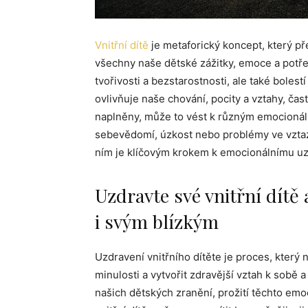
Vnitřní dítě
je metaforický koncept, který př
všechny naše dětské zážitky, emoce a potře
tvořivosti a bezstarostnosti, ale také bolestí
ovlivňuje naše chování, pocity a vztahy, ča
naplněny, může to vést k různým emocionál
sebevědomí, úzkost nebo problémy ve vztazí
ním je klíčovým krokem k emocionálnímu uzd
Uzdravte své vnitřní dítě 
i svým blízkým
Uzdravení vnitřního dítěte je proces, kte
minulosti a vytvořit zdravější vztah k sobě a
našich dětských zranění, prožití těchto emo