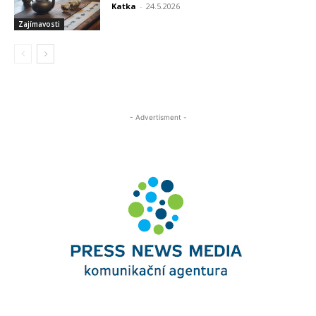
Katka
-
24.5.2026
Zajímavosti
- Advertisment -