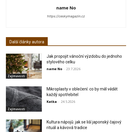
name No
https://ceskymagazin.cz
Další články autora
Jak propojit vánoční výzdobu do jednoho
stylového celku
name No
-
23.7.2026
Zajímavosti
Mikroplasty v oblečení: co by měl vědět
každý spotřebitel
Katka
-
24.5.2026
Zajímavosti
Kultura nápojů: jak se liší japonský čajový
rituál a kávová tradice