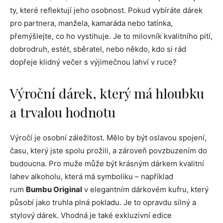
ty, které reflektují jeho osobnost. Pokud vybíráte dárek
pro partnera, manžela, kamaráda nebo tatínka,
přemýšlejte, co ho vystihuje. Je to milovník kvalitního pití,
dobrodruh, estét, sběratel, nebo někdo, kdo si rád
dopřeje klidný večer s výjimečnou lahví v ruce?
Výroční dárek, který má hloubku
a trvalou hodnotu
Výročí je osobní záležitost. Mělo by být oslavou spojení,
času, který jste spolu prožili, a zároveň povzbuzením do
budoucna. Pro muže může být krásným dárkem kvalitní
lahev alkoholu, která má symboliku – například
rum
Bumbu Original
v elegantním dárkovém kufru, který
působí jako truhla plná pokladu. Je to opravdu silný a
stylový dárek. Vhodná je také exkluzivní edice