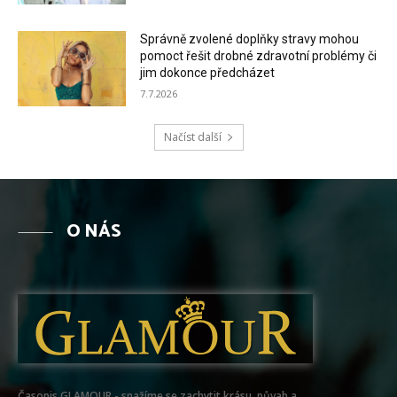
Správně zvolené doplňky stravy mohou
pomoct řešit drobné zdravotní problémy či
jim dokonce předcházet
7.7.2026
Načíst další
O NÁS
Časopis GLAMOUR - snažíme se zachytit krásu, půvab a