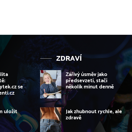
ZDRAVÍ
lita
Zářivý úsměv jako
tě:
předsevzetí, stačí
tek.cz se
několik minut denně
nti.cz
 uložit
Jak zhubnout rychle, ale
zdravě