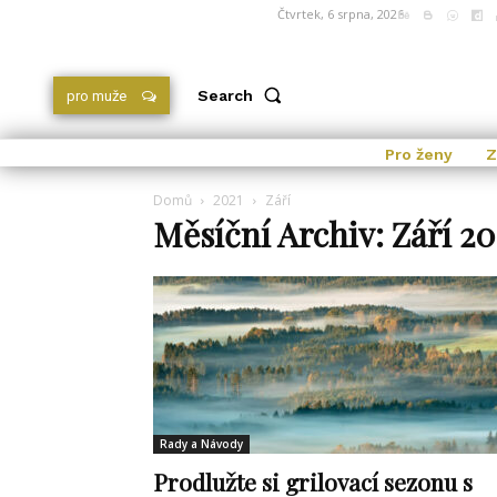
Čtvrtek, 6 srpna, 2026
Search
pro muže
Pro ženy
Z
Domů
2021
Září
Měsíční Archiv: Září 20
Rady a Návody
Prodlužte si grilovací sezonu s