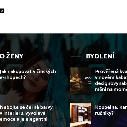
0
O ŽENY
BYDLENÍ
Jak nakupovat v čínských
Prověřená kva
e-shopech?
v novém kabá
designovynaby
mění na mome
Nebojte se černé barvy
Koupelna. Kam
v interiéru, vyvolává
ručníky?
emoce a je elegantní