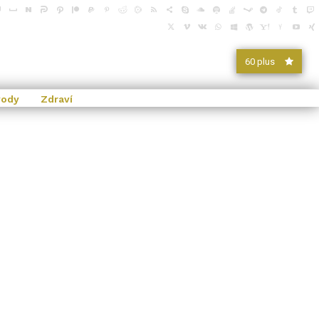
60 plus
vody
Zdraví