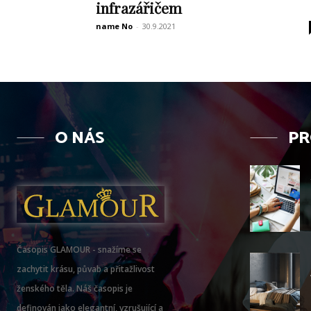
infrazářičem
name No
-
30.9.2021
O NÁS
PR
Časopis GLAMOUR - snažíme se
zachytit krásu, půvab a přitažlivost
ženského těla. Náš časopis je
definován jako elegantní, vzrušující a