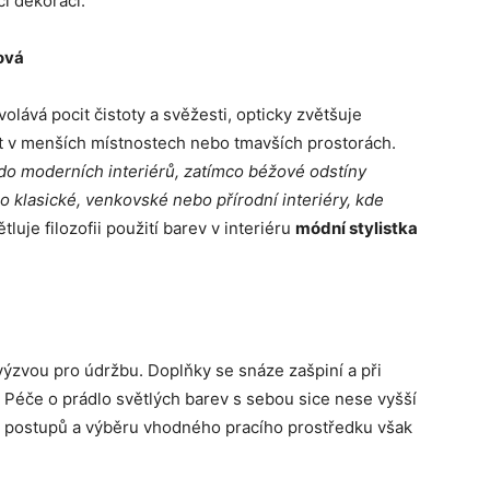
či dekorací.
žová
olává pocit čistoty a svěžesti, opticky zvětšuje
žít v menších místnostech nebo tmavších prostorách.
 do moderních interiérů, zatímco béžové odstíny
ro klasické, venkovské nebo přírodní interiéry, kde
tluje filozofii použití barev v interiéru
módní stylistka
 výzvou pro údržbu. Doplňky se snáze zašpiní a při
 Péče o prádlo světlých barev s sebou sice nese vyšší
h postupů a výběru vhodného pracího prostředku však