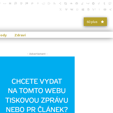
60 plus
vody
Zdraví
- Advertisment -