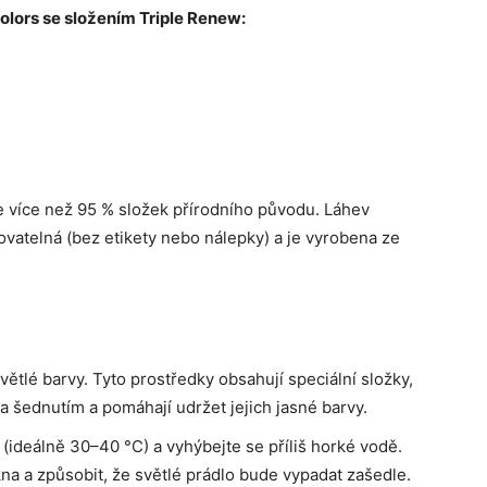
olors se složením Triple Renew:
je více než 95 % složek přírodního původu. Láhev
ovatelná (bez etikety nebo nálepky) a je vyrobena ze
ětlé barvy. Tyto prostředky obsahují speciální složky,
 a šednutím a pomáhají udržet jejich jasné barvy.
(ideálně 30–40 °C) a vyhýbejte se příliš horké vodě.
na a způsobit, že světlé prádlo bude vypadat zašedle.