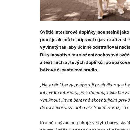
Světlé interiérové doplňky jsou stejně jak
praní je ale může připravit o jas a zářivost.
vyvinutý tak, aby účinně odstraňoval nečis
Díky inovativnímu složení zachovává svěž
a textilních bytových doplňků i po opakovan
béžové či pastelové prádlo.
„
Neutrální barvy
podporují pocit čistoty a h
let světlé interiéry, jimž dominuje bílá bar
vyniknout jiným barevně akcentujícím prvků
dekorativní váza nebo abstraktní obraz,“
řík
Kromě obývacího pokoje se tyto barvy skvě