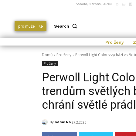
Sobota, 8 srpna, 2026
Search
pro muže
Pro ženy
Z
Domů
Pro ženy
Perwoll Light Colors vychází vstříc 
Pro ženy
Perwoll Light Colo
trendům světlých b
chrání světlé prá
By
name No
27.2.2025