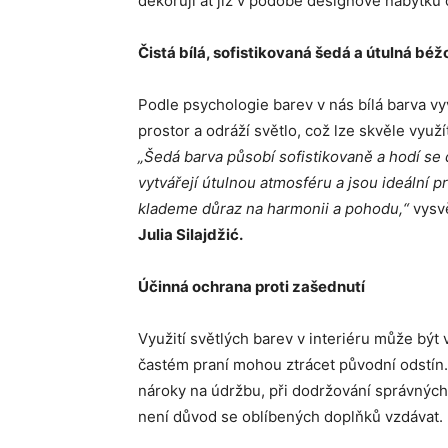
dekorují ať již v podobě designové nábytku 
Čistá bílá, sofistikovaná šedá a útulná bé
Podle psychologie barev v nás bílá barva vyv
prostor a odráží světlo, což lze skvěle vyu
„Šedá barva působí sofistikovaně a hodí se
vytvářejí útulnou atmosféru a jsou ideální p
klademe důraz na harmonii a pohodu,“
vysvě
Julia Silajdžić.
Účinná ochrana proti zašednutí
Využití světlých barev v interiéru může být
častém praní mohou ztrácet původní odstín.
nároky na údržbu, při dodržování správnýc
není důvod se oblíbených doplňků vzdávat.