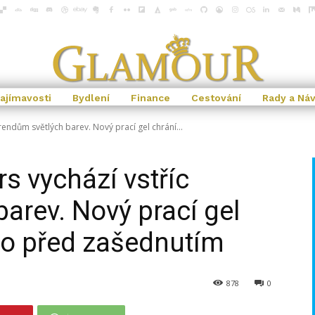
ajímavosti
Bydlení
Finance
Cestování
Rady a Ná
trendům světlých barev. Nový prací gel chrání...
rs vychází vstříc
arev. Nový prací gel
dlo před zašednutím
878
0