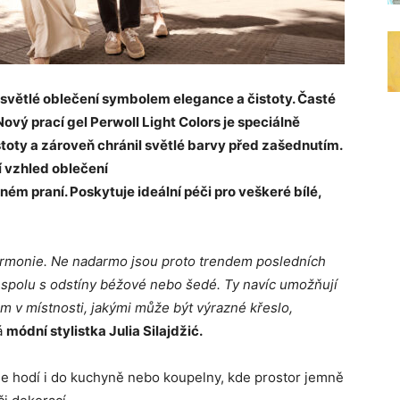
o světlé oblečení symbolem elegance a čistoty. Časté
 Nový prací gel Perwoll Light Colors je speciálně
toty a zároveň chránil světlé barvy před zašednutím.
í vzhled oblečení
ém praní. Poskytuje ideální péči pro veškeré bílé,
armonie.
Ne nadarmo jsou proto trendem posledních
va spolu s odstíny béžové nebo šedé.
Ty navíc umožňují
m v místnosti, jakými může být výrazné křeslo,
á
módní stylistka Julia Silajdžić.
le hodí i do kuchyně nebo koupelny, kde prostor jemně