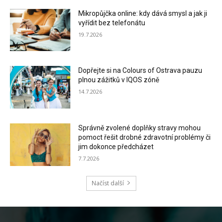
Mikropůjčka online: kdy dává smysl a jak ji
vyřídit bez telefonátu
19.7.2026
Dopřejte si na Colours of Ostrava pauzu
plnou zážitků v IQOS zóně
14.7.2026
Správně zvolené doplňky stravy mohou
pomoct řešit drobné zdravotní problémy či
jim dokonce předcházet
7.7.2026
Načíst další