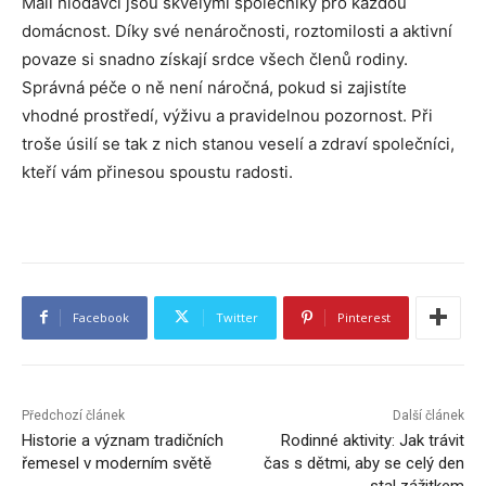
Malí hlodavci jsou skvělými společníky pro každou
domácnost. Díky své nenáročnosti, roztomilosti a aktivní
povaze si snadno získají srdce všech členů rodiny.
Správná péče o ně není náročná, pokud si zajistíte
vhodné prostředí, výživu a pravidelnou pozornost. Při
troše úsilí se tak z nich stanou veselí a zdraví společníci,
kteří vám přinesou spoustu radosti.
Facebook
Twitter
Pinterest
Předchozí článek
Další článek
Historie a význam tradičních
Rodinné aktivity: Jak trávit
řemesel v moderním světě
čas s dětmi, aby se celý den
stal zážitkem