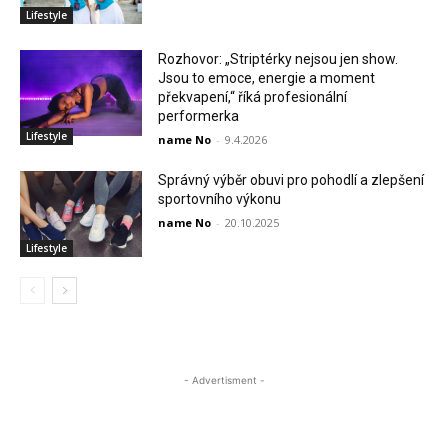
Lifestyle
Rozhovor: „Striptérky nejsou jen show.
Jsou to emoce, energie a moment
překvapení,“ říká profesionální
performerka
Lifestyle
name No
-
9.4.2026
Správný výběr obuvi pro pohodlí a zlepšení
sportovního výkonu
name No
-
20.10.2025
Lifestyle
- Advertisment -