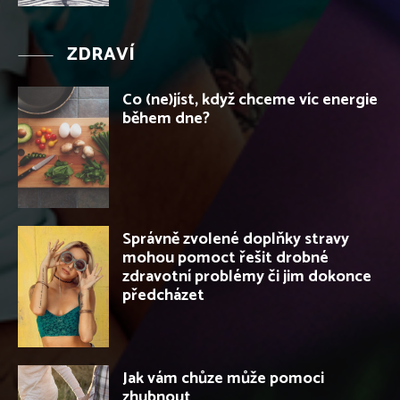
ZDRAVÍ
Co (ne)jíst, když chceme víc energie
během dne?
Správně zvolené doplňky stravy
mohou pomoct řešit drobné
zdravotní problémy či jim dokonce
předcházet
Jak vám chůze může pomoci
zhubnout