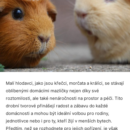
Malí hlodavci, jako jsou křečci, morčata a králíci, se stávají
oblíbenými domácími mazlíčky nejen díky své
roztomilosti, ale také nenáročnosti na prostor a péči. Tito
drobní tvorové přinášejí radost a zábavu do každé
domácnosti a mohou být ideální volbou pro rodiny,
jednotlivce nebo i pro ty, kteří žijí v menších bytech.
Předtím, než se rozhodnete pro jejich pořízení, je však