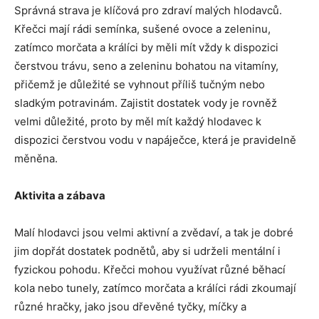
Správná strava je klíčová pro zdraví malých hlodavců.
Křečci mají rádi semínka, sušené ovoce a zeleninu,
zatímco morčata a králíci by měli mít vždy k dispozici
čerstvou trávu, seno a zeleninu bohatou na vitamíny,
přičemž je důležité se vyhnout příliš tučným nebo
sladkým potravinám. Zajistit dostatek vody je rovněž
velmi důležité, proto by měl mít každý hlodavec k
dispozici čerstvou vodu v napáječce, která je pravidelně
měněna.
Aktivita a zábava
Malí hlodavci jsou velmi aktivní a zvědaví, a tak je dobré
jim dopřát dostatek podnětů, aby si udrželi mentální i
fyzickou pohodu. Křečci mohou využívat různé běhací
kola nebo tunely, zatímco morčata a králíci rádi zkoumají
různé hračky, jako jsou dřevěné tyčky, míčky a