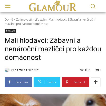
Domů
Zajímavosti
Lifestyle
Malí hlodavci: Zábavní a nenároční
mazlíčci pro každou domácnost
Lifestyle
Malí hlodavci: Zábavní a
nenároční mazlíčci pro každou
domácnost
By
name No
10.2.2025
1065
0
Facebook
Twitter
Pinterest