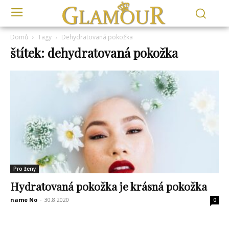
Domů
Tagy
Dehydratovaná pokožka
štítek: dehydratovaná pokožka
Pro ženy
Hydratovaná pokožka je krásná pokožka
name No
-
30.8.2020
0