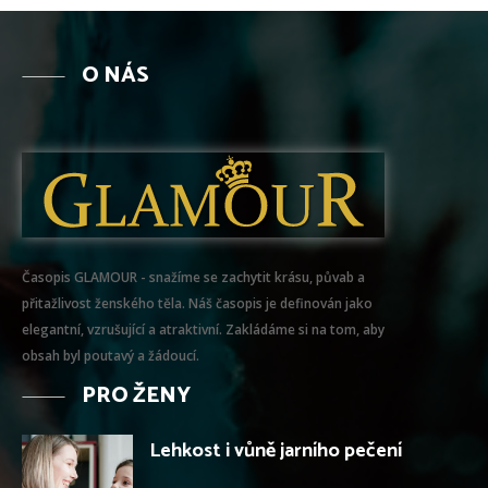
O NÁS
Časopis GLAMOUR - snažíme se zachytit krásu, půvab a
přitažlivost ženského těla. Náš časopis je definován jako
elegantní, vzrušující a atraktivní. Zakládáme si na tom, aby
obsah byl poutavý a žádoucí.
PRO ŽENY
Lehkost i vůně jarního pečení