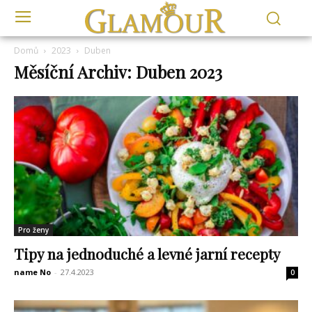
Domů
2023
Duben
Měsíční Archiv: Duben 2023
Pro ženy
Tipy na jednoduché a levné jarní recepty
name No
-
27.4.2023
0