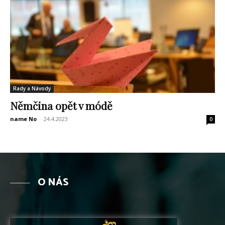
Rady a Návody
Němčina opět v módě
name No
-
24.4.2023
0
O NÁS