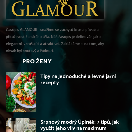
Časopis GLAMOUR - snažíme se zachytit krásu, půvab a
přitažlivost ženského těla. Náš časopis je definován jako
elegantní, vzrušující a atraktivní. Zakládáme si na tom, aby
obsah byl poutavý a žádoucí.
PRO ŽENY
Tipy na jednoduché a levné jarní
recepty
Srpnový modrý Úplněk: 7 tipů, jak
využít jeho vliv na maximum