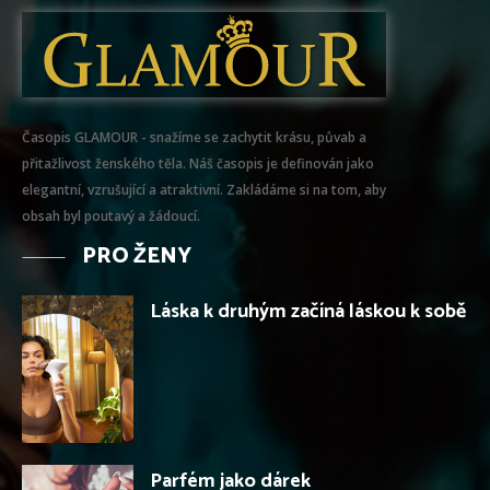
Časopis GLAMOUR - snažíme se zachytit krásu, půvab a
přitažlivost ženského těla. Náš časopis je definován jako
elegantní, vzrušující a atraktivní. Zakládáme si na tom, aby
obsah byl poutavý a žádoucí.
PRO ŽENY
Láska k druhým začíná láskou k sobě
Parfém jako dárek