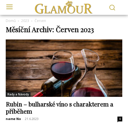
Domů
2023
Červen
Měsíční Archiv: Červen 2023
Rady a Návody
Rubin – bulharské víno s charakterem a
příběhem
name No
-
21.6.2023
0