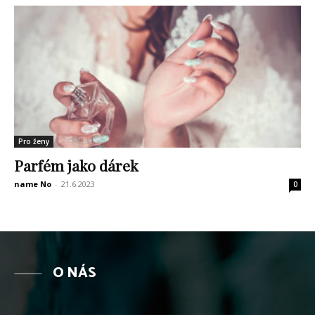
Pro ženy
Parfém jako dárek
name No
-
21.6.2023
0
O NÁS