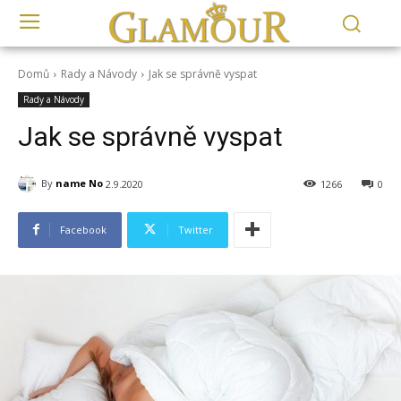
Domů
Rady a Návody
Jak se správně vyspat
Rady a Návody
Jak se správně vyspat
By
name No
2.9.2020
1266
0
Facebook
Twitter