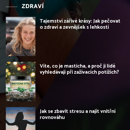
ZDRAVÍ
Tajemství zářivé krásy: Jak pečovat
o zdraví a zevnějšek s lehkostí
Víte, co je masticha, a proč ji lidé
vyhledávají při zažívacích potížích?
Jak se zbavit stresu a najít vnitřní
rovnováhu