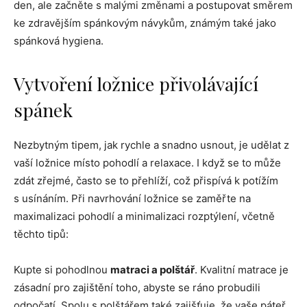
den, ale začněte s malými změnami a postupovat směrem
ke zdravějším spánkovým návykům, známým také jako
spánková hygiena.
Vytvoření ložnice přivolávající
spánek
Nezbytným tipem, jak rychle a snadno usnout, je udělat z
vaší ložnice místo pohodlí a relaxace. I když se to může
zdát zřejmé, často se to přehlíží, což přispívá k potížím
s usínáním. Při navrhování ložnice se zaměřte na
maximalizaci pohodlí a minimalizaci rozptýlení, včetně
těchto tipů:
Kupte si pohodlnou
matraci a polštář
. Kvalitní matrace je
zásadní pro zajištění toho, abyste se ráno probudili
odpočatí. Spolu s polštářem také zajišťuje, že vaše páteř