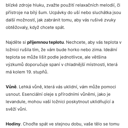
blízké zdroje hluku, zvažte použití relaxačních melodií, či
přístroje na bílý šum. Ucpávky do uší nebo sluchátka jsou
další možností, jak zabránit tomu, aby vás rušivé zvuky
obtěžovaly, když chcete spát.
Najděte si
příjemnou teplotu
. Nechcete, aby vás teplota v
ložnici rušila tím, že vám bude horko nebo zima. Ideální
teplota se může lišit podle jednotlivce, ale většina
výzkumů doporučuje spaní v chladnější místnosti, která
má kolem 19. stupňů.
Vůně
. Lehká vůně, která vás uklidní, vám může pomoci
usnout. Esenciální oleje s přírodními vůněmi, jako je
levandule, mohou vaší ložnici poskytnout uklidňující a
svěží vůni.
Hodiny
. Choďte spát ve stejnou dobu, vaše tělo se tomu