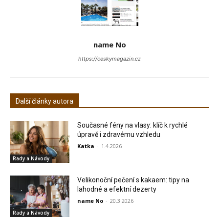
name No
https://ceskymagazin.cz
Další články autora
Současné fény na vlasy: klíč k rychlé
úpravě i zdravému vzhledu
Katka
-
1.4.2026
Rady a Návody
Velikonoční pečení s kakaem: tipy na
lahodné a efektní dezerty
name No
-
20.3.2026
Rady a Návody