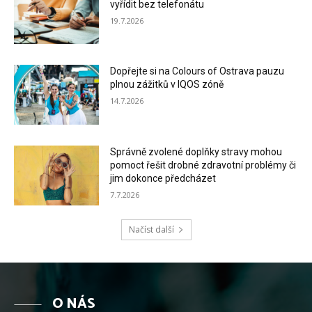
vyřídit bez telefonátu
19.7.2026
Dopřejte si na Colours of Ostrava pauzu
plnou zážitků v IQOS zóně
14.7.2026
Správně zvolené doplňky stravy mohou
pomoct řešit drobné zdravotní problémy či
jim dokonce předcházet
7.7.2026
Načíst další
O NÁS