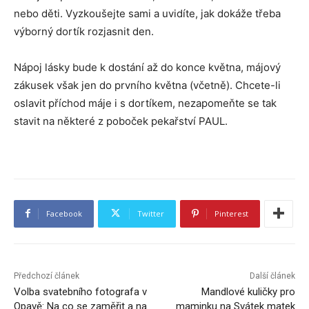
nebo děti. Vyzkoušejte sami a uvidíte, jak dokáže třeba
výborný dortík rozjasnit den.
Nápoj lásky bude k dostání až do konce května, májový
zákusek však jen do prvního května (včetně). Chcete-li
oslavit příchod máje i s dortíkem, nezapomeňte se tak
stavit na některé z poboček pekařství PAUL.
Facebook
Twitter
Pinterest
Předchozí článek
Další článek
Volba svatebního fotografa v
Mandlové kuličky pro
Opavě: Na co se zaměřit a na
maminku na Svátek matek