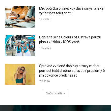
Mikropůjčka online: kdy dává smysl a jak ji
vyřídit bez telefonátu
19.7.2026
Dopřejte si na Colours of Ostrava pauzu
plnou zážitků v IQOS zóně
14.7.2026
Správně zvolené doplňky stravy mohou
pomoct řešit drobné zdravotní problémy či
jim dokonce předcházet
7.7.2026
Načíst další