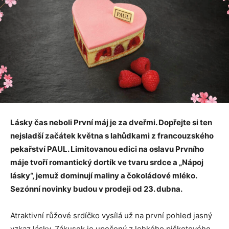
Lásky čas neboli První máj je za dveřmi. Dopřejte si ten
nejsladší začátek května s lahůdkami z francouzského
pekařství PAUL. Limitovanou edici na oslavu Prvního
máje tvoří romantický dortík ve tvaru srdce a „Nápoj
lásky“, jemuž dominují maliny a čokoládové mléko.
Sezónní novinky budou v prodeji od 23. dubna.
Atraktivní růžové srdíčko vysílá už na první pohled jasný
vzkaz lásky. Zákusek je upečený z lehkého piškotového