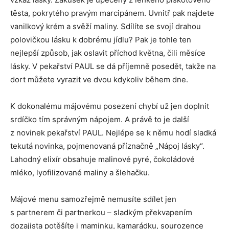
těsta, pokrytého pravým marcipánem. Uvnitř pak najdete
vanilkový krém a svěží maliny. Sdílíte se svojí drahou
polovičkou lásku k dobrému jídlu? Pak je tohle ten
nejlepší způsob, jak oslavit příchod května, čili měsíce
lásky. V pekařství PAUL se dá příjemně posedět, takže na
dort můžete vyrazit ve dvou kdykoliv během dne.
K dokonalému májovému posezení chybí už jen doplnit
srdíčko tím správným nápojem. A právě to je další
z novinek pekařství PAUL. Nejlépe se k němu hodí sladká
tekutá novinka, pojmenovaná příznačně „Nápoj lásky“.
Lahodný elixír obsahuje malinové pyré, čokoládové
mléko, lyofilizované maliny a šlehačku.
Májové menu samozřejmě nemusíte sdílet jen
s partnerem či partnerkou – sladkým překvapením
dozajista potěšíte i maminku, kamarádku, sourozence