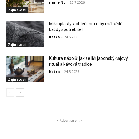
name No
-
23.7.2026
Zajímavosti
Mikroplasty v oblečení: co by měl vědět
každý spotřebitel
Katka
-
24.5.2026
Zajímavosti
Kultura nápojů: jak se liší japonský čajový
rituál a kávová tradice
Katka
-
24.5.2026
Zajímavosti
- Advertisment -