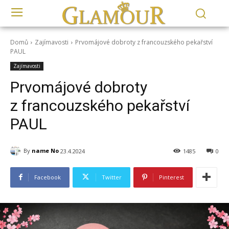
Domů
Zajímavosti
Prvomájové dobroty z francouzského pekařství
PAUL
Zajímavosti
Prvomájové dobroty
z francouzského pekařství
PAUL
By
name No
23.4.2024
1485
0
Facebook
Twitter
Pinterest