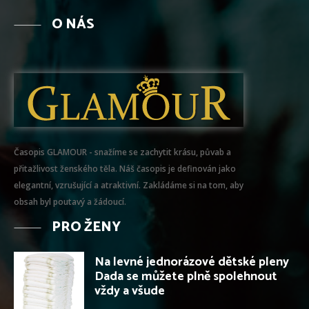
O NÁS
Časopis GLAMOUR - snažíme se zachytit krásu, půvab a
přitažlivost ženského těla. Náš časopis je definován jako
elegantní, vzrušující a atraktivní. Zakládáme si na tom, aby
obsah byl poutavý a žádoucí.
PRO ŽENY
Na levné jednorázové dětské pleny
Dada se můžete plně spolehnout
vždy a všude