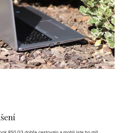
šení
ook 850 G3 dobře cestovalo a mohli jste ho mít