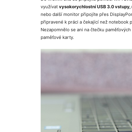
využívat
vysokorychlostní USB 3.0 vstupy,
nebo další monitor připojíte přes DisplayPor
připravené k práci a čekající než notebook 
Nezapomnělo se ani na čtečku paměťových k
paměťové karty.