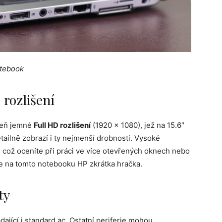
otebook
 rozlišení
oveň jemné
Full HD rozlišení
(1920 x 1080), jež na 15.6″
ailně zobrazí i ty nejmenší drobnosti. Vysoké
, což oceníte při práci ve více otevřených oknech nebo
e na tomto notebooku HP zkrátka hračka.
ty
dající i standard ac. Ostatní periferie mohou