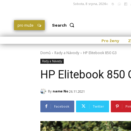
Sobota, 8 srpna, 2026
Search
pro muže
Pro ženy
Z
Domů
Rady a Návody
HP Elitebook 850 G3
Rady a Návody
HP Elitebook 850 
By
name No
26.11.2021
Facebook
Twitter
Pin