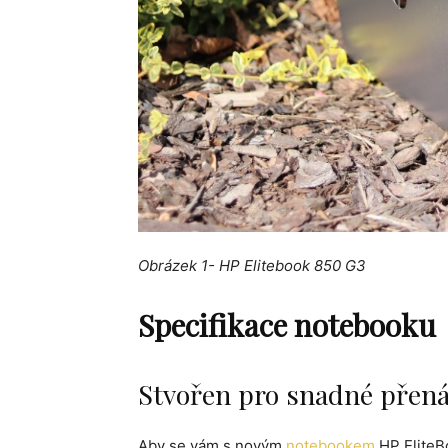
Obrázek 1- HP Elitebook 850 G3
Specifikace notebooku
Stvořen pro snadné přená
Aby se vám s novým
notebookem
HP EliteB