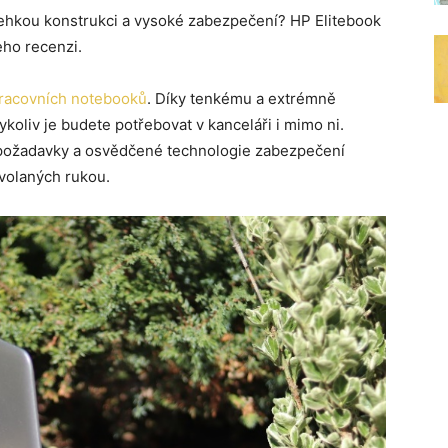
lehkou konstrukci a vysoké zabezpečení? HP Elitebook
eho recenzi.
racovních notebooků
. Díky tenkému a extrémně
oliv je budete potřebovat v kanceláři i mimo ni.
 požadavky a osvědčené technologie zabezpečení
ovolaných rukou.