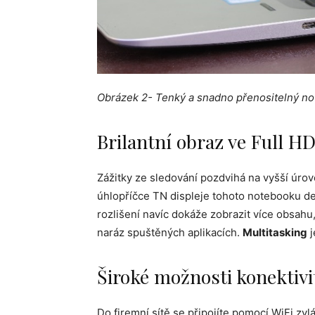
Obrázek 2- Tenký a snadno přenositelný n
Brilantní obraz ve Full HD
Zážitky ze sledování pozdvihá na vyšší úr
úhlopříčce TN displeje tohoto notebooku det
rozlišení navíc dokáže zobrazit více obsahu
naráz spuštěných aplikacích.
Multitasking
j
Široké možnosti konektivi
Do firemní sítě se připojíte pomocí WiFi zvlá