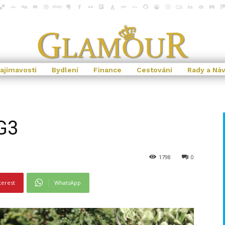
ajímavosti
Bydlení
Finance
Cestování
Rady a Ná
G3
1798
0
terest
WhatsApp