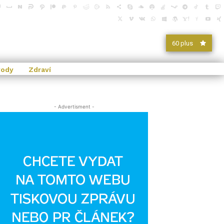
60 plus
vody
Zdraví
- Advertisment -