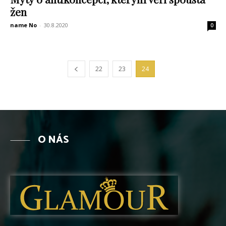
žen
name No
-
30.8.2020
0
22
23
24
O NÁS