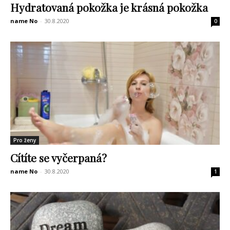
Hydratovaná pokožka je krásná pokožka
name No
-
30.8.2020
0
Pro ženy
Cítíte se vyčerpaná?
name No
-
30.8.2020
1