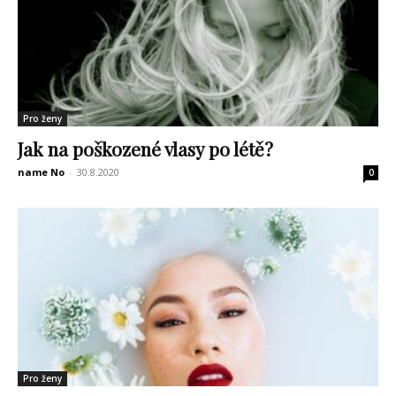
Pro ženy
Jak na poškozené vlasy po létě?
name No
-
30.8.2020
0
Pro ženy