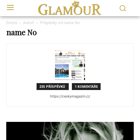
Domů
Autoři
Příspěvky od name No
name No
235 PŘÍSPĚVKŮ
1 KOMENTÁŘE
https://ceskymagazin.cz