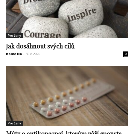
Pro ženy
Jak dosáhnout svých cílů
name No
-
30.8.2020
0
Pro ženy
Mýty o antikoncepci, kterým věří spousta