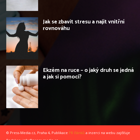
Jak se zbavit stresu a najít vnitřní
rovnováhu
Ekzém na ruce – o jaký druh se jedná
a jak si pomoci?
© Press-Media.cz, Praha 4, Publikace
PR článků
a inzerci na webu zajišťuje